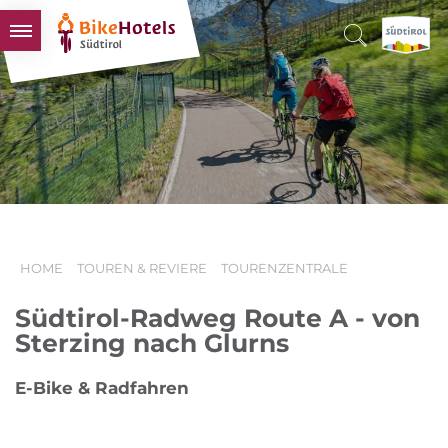
BIKEHOTELS
HOTELS & PAKETE
TOUREN & REVIERE
SÜDTIROL & WIR
SCHLUSSLICHTER
HOME
TOUREN & REVIERE
TOURENZENTRALE
Südtirol-Radweg Route A - von
Sterzing nach Glurns
E-Bike & Radfahren