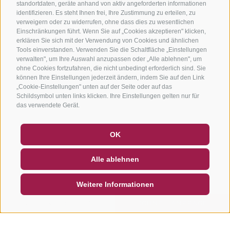
standortdaten, geräte anhand von aktiv angeforderten informationen
identifizieren. Es steht Ihnen frei, Ihre Zustimmung zu erteilen, zu
verweigern oder zu widerrufen, ohne dass dies zu wesentlichen
Einschränkungen führt. Wenn Sie auf „Cookies akzeptieren" klicken,
erklären Sie sich mit der Verwendung von Cookies und ähnlichen
Tools einverstanden. Verwenden Sie die Schaltfläche „Einstellungen
verwalten", um Ihre Auswahl anzupassen oder „Alle ablehnen", um
ohne Cookies fortzufahren, die nicht unbedingt erforderlich sind. Sie
können Ihre Einstellungen jederzeit ändern, indem Sie auf den Link
„Cookie-Einstellungen" unten auf der Seite oder auf das
Schildsymbol unten links klicken. Ihre Einstellungen gelten nur für
das verwendete Gerät.
GUTSCHEINE
FAQ - QUALITÄTSGARANTIE
OK
NEWSLETTER
SOCIAL WALL
WETTER
Alle ablehnen
DE
IT
EN
Weitere Informationen
SUCHEN & BUCHEN
SCHNELLANFRAGE