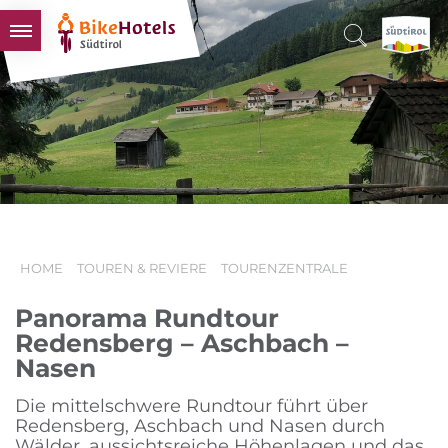
BIKEHOTELS
HOTELS & PAKETE
TOUREN & REVIERE
SÜDTIROL & WIR
SCHLUSSLICHTER
HOME
TOUREN & REVIERE
TOURENZENTRALE
Panorama Rundtour
Redensberg – Aschbach –
Nasen
Die mittelschwere Rundtour führt über
Redensberg, Aschbach und Nasen durch
Wälder, aussichtsreiche Höhenlagen und das