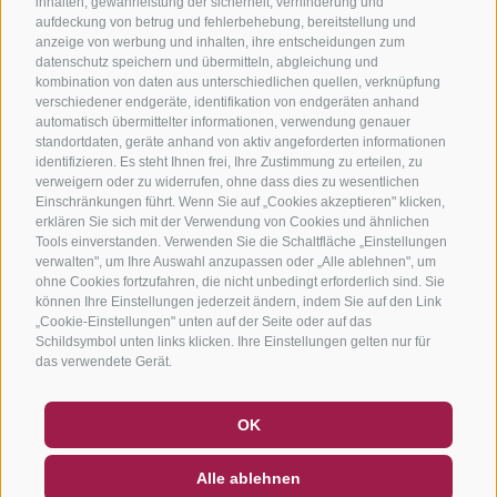
inhalten, gewährleistung der sicherheit, verhinderung und
aufdeckung von betrug und fehlerbehebung, bereitstellung und
anzeige von werbung und inhalten, ihre entscheidungen zum
datenschutz speichern und übermitteln, abgleichung und
kombination von daten aus unterschiedlichen quellen, verknüpfung
verschiedener endgeräte, identifikation von endgeräten anhand
automatisch übermittelter informationen, verwendung genauer
standortdaten, geräte anhand von aktiv angeforderten informationen
identifizieren. Es steht Ihnen frei, Ihre Zustimmung zu erteilen, zu
verweigern oder zu widerrufen, ohne dass dies zu wesentlichen
Einschränkungen führt. Wenn Sie auf „Cookies akzeptieren" klicken,
erklären Sie sich mit der Verwendung von Cookies und ähnlichen
Tools einverstanden. Verwenden Sie die Schaltfläche „Einstellungen
verwalten", um Ihre Auswahl anzupassen oder „Alle ablehnen", um
ohne Cookies fortzufahren, die nicht unbedingt erforderlich sind. Sie
können Ihre Einstellungen jederzeit ändern, indem Sie auf den Link
„Cookie-Einstellungen" unten auf der Seite oder auf das
Schildsymbol unten links klicken. Ihre Einstellungen gelten nur für
das verwendete Gerät.
GUTSCHEINE
FAQ - QUALITÄTSGARANTIE
OK
NEWSLETTER
SOCIAL WALL
WETTER
Alle ablehnen
DE
IT
EN