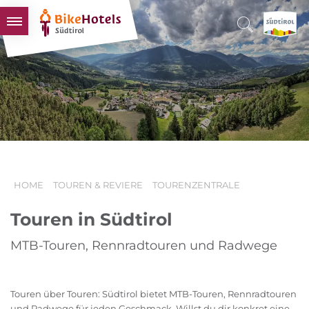
BIKEHOTELS
HOTELS & PAKETE
TOUREN & REVIERE
SÜDTIROL & WIR
SCHLUSSLICHTER
HOME
TOUREN & REVIERE
TOURENZENTRALE
Touren in Südtirol
MTB-Touren, Rennradtouren und Radwege
Touren über Touren: Südtirol bietet MTB-Touren, Rennradtouren
und Radwege für jeden Geschmack. Willst du dir konkret eine