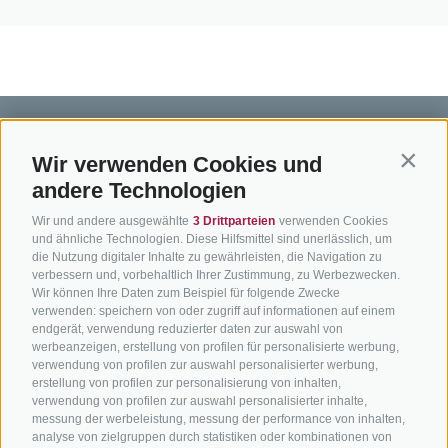
Wir verwenden Cookies und
Contin
andere Technologien
BIKEHOTELS
BIKEN IN
SERVIC
Wir und andere ausgewählte
3 Drittparteien
verwenden Cookies
SÜDTIROL
SÜDTIROL
Kontakt
und ähnliche Technologien. Diese Hilfsmittel sind unerlässlich, um
die Nutzung digitaler Inhalte zu gewährleisten, die Navigation zu
Hotels & Pakete
Mountainbiken in
Anreise
verbessern und, vorbehaltlich Ihrer Zustimmung, zu Werbezwecken.
Südtirol
Urlaubspakete
Wir können Ihre Daten zum Beispiel für folgende Zwecke
Wetter
verwenden: speichern von oder zugriff auf informationen auf einem
Rennradfahren in
Unsere Gutscheine
Events
endgerät, verwendung reduzierter daten zur auswahl von
Südtirol
werbeanzeigen, erstellung von profilen für personalisierte werbung,
Hot Deals
Zum Katal
verwendung von profilen zur auswahl personalisierter werbung,
Radwege in Südtirol
Bike & Work
erstellung von profilen zur personalisierung von inhalten,
Bikeshops & Verleihe
verwendung von profilen zur auswahl personalisierter inhalte,
messung der werbeleistung, messung der performance von inhalten,
Bike-Schulen
analyse von zielgruppen durch statistiken oder kombinationen von