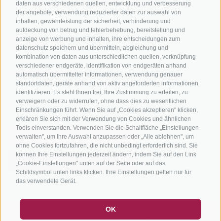
Tourenzentrale
daten aus verschiedenen quellen, entwicklung und verbesserung
der angebote, verwendung reduzierter daten zur auswahl von
inhalten, gewährleistung der sicherheit, verhinderung und
aufdeckung von betrug und fehlerbehebung, bereitstellung und
anzeige von werbung und inhalten, ihre entscheidungen zum
datenschutz speichern und übermitteln, abgleichung und
kombination von daten aus unterschiedlichen quellen, verknüpfung
verschiedener endgeräte, identifikation von endgeräten anhand
info@bikehotels.it
automatisch übermittelter informationen, verwendung genauer
standortdaten, geräte anhand von aktiv angeforderten informationen
identifizieren. Es steht Ihnen frei, Ihre Zustimmung zu erteilen, zu
verweigern oder zu widerrufen, ohne dass dies zu wesentlichen
MELDE DICH ZU UNSEREM NEWSLETTER AN!
Einschränkungen führt. Wenn Sie auf „Cookies akzeptieren" klicken,
erklären Sie sich mit der Verwendung von Cookies und ähnlichen
Tools einverstanden. Verwenden Sie die Schaltfläche „Einstellungen
verwalten", um Ihre Auswahl anzupassen oder „Alle ablehnen", um
ohne Cookies fortzufahren, die nicht unbedingt erforderlich sind. Sie
können Ihre Einstellungen jederzeit ändern, indem Sie auf den Link
JETZT ANMELDEN
„Cookie-Einstellungen" unten auf der Seite oder auf das
Schildsymbol unten links klicken. Ihre Einstellungen gelten nur für
das verwendete Gerät.
GUTSCHEINE
FAQ - QUALITÄTSGARANTIE
OK
IMPRESSUM
|
SITEMAP
|
COOKIE-RICHTLINIE
|
PRIVACY
|
NEWSLETTER
SOCIAL WALL
WETTER