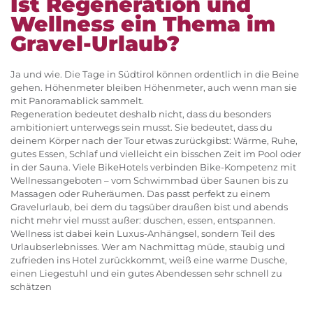
Ist Regeneration und
Wellness ein Thema im
Gravel-Urlaub?
Ja und wie. Die Tage in Südtirol können ordentlich in die Beine
gehen. Höhenmeter bleiben Höhenmeter, auch wenn man sie
mit Panoramablick sammelt.
Regeneration bedeutet deshalb nicht, dass du besonders
ambitioniert unterwegs sein musst. Sie bedeutet, dass du
deinem Körper nach der Tour etwas zurückgibst: Wärme, Ruhe,
gutes Essen, Schlaf und vielleicht ein bisschen Zeit im Pool oder
in der Sauna. Viele BikeHotels verbinden Bike-Kompetenz mit
Wellnessangeboten – vom Schwimmbad über Saunen bis zu
Massagen oder Ruheräumen. Das passt perfekt zu einem
Gravelurlaub, bei dem du tagsüber draußen bist und abends
nicht mehr viel musst außer: duschen, essen, entspannen.
Wellness ist dabei kein Luxus-Anhängsel, sondern Teil des
Urlaubserlebnisses. Wer am Nachmittag müde, staubig und
zufrieden ins Hotel zurückkommt, weiß eine warme Dusche,
einen Liegestuhl und ein gutes Abendessen sehr schnell zu
schätzen