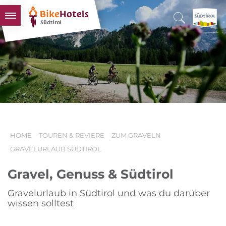
BIKEHOTELS
HOTELS & PAKETE
TOUREN & REVIERE
SÜDTIROL & WIR
SCHLUSSLICHTER
HOME
TOUREN & REVIERE
ZUM GRAVELN
GRAVELURLAUB SÜDTIROL
Gravel, Genuss & Südtirol
Gravelurlaub in Südtirol und was du darüber
wissen solltest