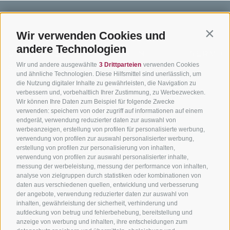
Wir verwenden Cookies und
Contin
andere Technologien
BIKEHOTELS
BIKEN IN
SERVIC
Wir und andere ausgewählte
3 Drittparteien
verwenden Cookies
SÜDTIROL
SÜDTIROL
Kontakt
und ähnliche Technologien. Diese Hilfsmittel sind unerlässlich, um
die Nutzung digitaler Inhalte zu gewährleisten, die Navigation zu
Hotels & Pakete
Mountainbiken in
Anreise
verbessern und, vorbehaltlich Ihrer Zustimmung, zu Werbezwecken.
Südtirol
Urlaubspakete
Wir können Ihre Daten zum Beispiel für folgende Zwecke
Wetter
verwenden: speichern von oder zugriff auf informationen auf einem
Rennradfahren in
Unsere Gutscheine
Events
endgerät, verwendung reduzierter daten zur auswahl von
Südtirol
werbeanzeigen, erstellung von profilen für personalisierte werbung,
Hot Deals
Zum Katal
verwendung von profilen zur auswahl personalisierter werbung,
Radwege in Südtirol
Bike & Work
erstellung von profilen zur personalisierung von inhalten,
Bikeshops & Verleihe
verwendung von profilen zur auswahl personalisierter inhalte,
messung der werbeleistung, messung der performance von inhalten,
Bike-Schulen
analyse von zielgruppen durch statistiken oder kombinationen von
Tourenzentrale
daten aus verschiedenen quellen, entwicklung und verbesserung
der angebote, verwendung reduzierter daten zur auswahl von
inhalten, gewährleistung der sicherheit, verhinderung und
aufdeckung von betrug und fehlerbehebung, bereitstellung und
anzeige von werbung und inhalten, ihre entscheidungen zum