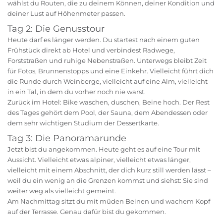
wählst du Routen, die zu deinem Können, deiner Kondition und
deiner Lust auf Höhenmeter passen.
Tag 2: Die Genusstour
Heute darf es länger werden. Du startest nach einem guten
Frühstück direkt ab Hotel und verbindest Radwege,
Forststraßen und ruhige Nebenstraßen. Unterwegs bleibt Zeit
für Fotos, Brunnenstopps und eine Einkehr. Vielleicht führt dich
die Runde durch Weinberge, vielleicht auf eine Alm, vielleicht
in ein Tal, in dem du vorher noch nie warst.
Zurück im Hotel: Bike waschen, duschen, Beine hoch. Der Rest
des Tages gehört dem Pool, der Sauna, dem Abendessen oder
dem sehr wichtigen Studium der Dessertkarte.
Tag 3: Die Panoramarunde
Jetzt bist du angekommen. Heute geht es auf eine Tour mit
Aussicht. Vielleicht etwas alpiner, vielleicht etwas länger,
vielleicht mit einem Abschnitt, der dich kurz still werden lässt –
weil du ein wenig an die Grenzen kommst und siehst: Sie sind
weiter weg als vielleicht gemeint.
Am Nachmittag sitzt du mit müden Beinen und wachem Kopf
auf der Terrasse. Genau dafür bist du gekommen.