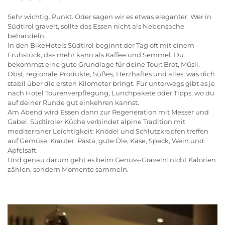
Sehr wichtig. Punkt. Oder sagen wir es etwas eleganter: Wer in
Südtirol gravelt, sollte das Essen nicht als Nebensache
behandeln.
In den BikeHotels Südtirol beginnt der Tag oft mit einem
Frühstück, das mehr kann als Kaffee und Semmel. Du
bekommst eine gute Grundlage für deine Tour: Brot, Müsli,
Obst, regionale Produkte, Süßes, Herzhaftes und alles, was dich
stabil über die ersten Kilometer bringt. Für unterwegs gibt es je
nach Hotel Tourenverpflegung, Lunchpakete oder Tipps, wo du
auf deiner Runde gut einkehren kannst.
Am Abend wird Essen dann zur Regeneration mit Messer und
Gabel. Südtiroler Küche verbindet alpine Tradition mit
mediterraner Leichtigkeit: Knödel und Schlutzkrapfen treffen
auf Gemüse, Kräuter, Pasta, gute Öle, Käse, Speck, Wein und
Apfelsaft.
Und genau darum geht es beim Genuss-Graveln: nicht Kalorien
zählen, sondern Momente sammeln.