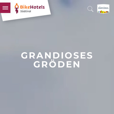
BIKEHOTELS
HOTELS & PAKETE
TOUREN & REVIERE
SÜDTIROL & WIR
GRANDIOSES
SCHLUSSLICHTER
GRÖDEN