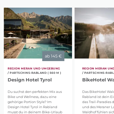
ab
145 €
REGION MERAN UND UMGEBUNG
REGION MERAN UN
/ PARTSCHINS-RABLAND ( 560 M )
/ PARTSCHINS-RABLA
Design Hotel Tyrol
BikeHotel Wa
Du suchst den perfekten Mix aus
Das BikeHotel Wal
Bike und Wellness, dazu eine
Rabland ist dein Ein
gehörige Portion Style? Im
das Trail-Paradies
Design Hotel Tyrol in Rabland
und des Meraner L
musst du in deinem Bike-Urlaub
Waldhof fühlen sich 