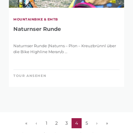
MOUNTAINBIKE & EMTB
Naturnser Runde
Naturnser Runde (Naturns – Plon – Kreuzbrünnl über
die Bike Highline Meran/o ...
TOUR ANSEHEN
«
‹
1
2
3
4
5
›
»