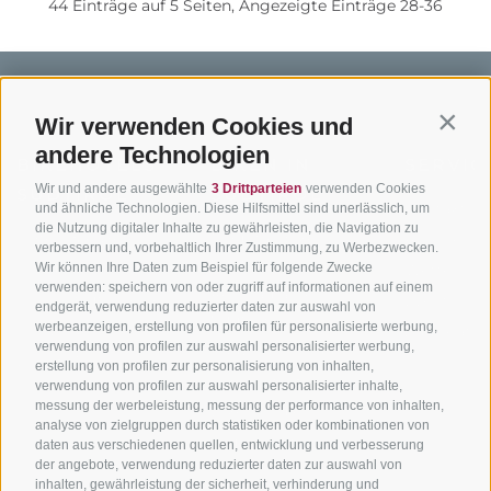
44 Einträge auf 5 Seiten, Angezeigte Einträge 28-36
Wir verwenden Cookies und
Contin
andere Technologien
BIKEHOTELS
BIKEN IN
SERVIC
Wir und andere ausgewählte
3 Drittparteien
verwenden Cookies
SÜDTIROL
SÜDTIROL
Kontakt
und ähnliche Technologien. Diese Hilfsmittel sind unerlässlich, um
die Nutzung digitaler Inhalte zu gewährleisten, die Navigation zu
Hotels & Pakete
Mountainbiken in
Anreise
verbessern und, vorbehaltlich Ihrer Zustimmung, zu Werbezwecken.
Südtirol
Urlaubspakete
Wir können Ihre Daten zum Beispiel für folgende Zwecke
Wetter
verwenden: speichern von oder zugriff auf informationen auf einem
Rennradfahren in
Unsere Gutscheine
Events
endgerät, verwendung reduzierter daten zur auswahl von
Südtirol
werbeanzeigen, erstellung von profilen für personalisierte werbung,
Hot Deals
Zum Katal
verwendung von profilen zur auswahl personalisierter werbung,
Radwege in Südtirol
Bike & Work
erstellung von profilen zur personalisierung von inhalten,
Bikeshops & Verleihe
verwendung von profilen zur auswahl personalisierter inhalte,
messung der werbeleistung, messung der performance von inhalten,
Bike-Schulen
analyse von zielgruppen durch statistiken oder kombinationen von
Tourenzentrale
daten aus verschiedenen quellen, entwicklung und verbesserung
der angebote, verwendung reduzierter daten zur auswahl von
inhalten, gewährleistung der sicherheit, verhinderung und