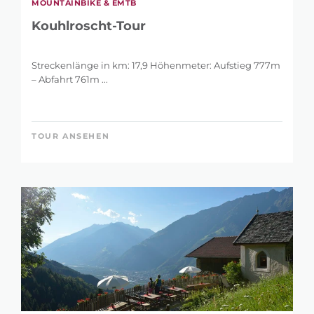
MOUNTAINBIKE & EMTB
Kouhlroscht-Tour
Streckenlänge in km: 17,9 Höhenmeter: Aufstieg 777m
– Abfahrt 761m ...
TOUR ANSEHEN