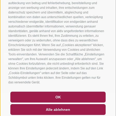
aufdeckung von betrug und fehlerbehebung, bereitstellung und
anzeige von werbung und inhalten, ihre entscheidungen zum
datenschutz speichern und übermitteln, abgleichung und
kombination von daten aus unterschiedlichen quellen, verknüpfung
verschiedener endgeräte, identifikation von endgeräten anhand
info@bikehotels.it
automatisch übermittelter informationen, verwendung genauer
standortdaten, geräte anhand von aktiv angeforderten informationen
identifizieren. Es steht Ihnen frei, Ihre Zustimmung zu erteilen, zu
verweigern oder zu widerrufen, ohne dass dies zu wesentlichen
MELDE DICH ZU UNSEREM NEWSLETTER AN!
Einschränkungen führt. Wenn Sie auf „Cookies akzeptieren" klicken,
erklären Sie sich mit der Verwendung von Cookies und ähnlichen
Tools einverstanden. Verwenden Sie die Schaltfläche „Einstellungen
verwalten", um Ihre Auswahl anzupassen oder „Alle ablehnen", um
ohne Cookies fortzufahren, die nicht unbedingt erforderlich sind. Sie
können Ihre Einstellungen jederzeit ändern, indem Sie auf den Link
JETZT ANMELDEN
„Cookie-Einstellungen" unten auf der Seite oder auf das
Schildsymbol unten links klicken. Ihre Einstellungen gelten nur für
das verwendete Gerät.
GUTSCHEINE
FAQ - QUALITÄTSGARANTIE
OK
IMPRESSUM
|
SITEMAP
|
COOKIE-RICHTLINIE
|
PRIVACY
|
NEWSLETTER
SOCIAL WALL
WETTER
Alle ablehnen
COOKIE PRÄFERENZEN
DE
IT
EN