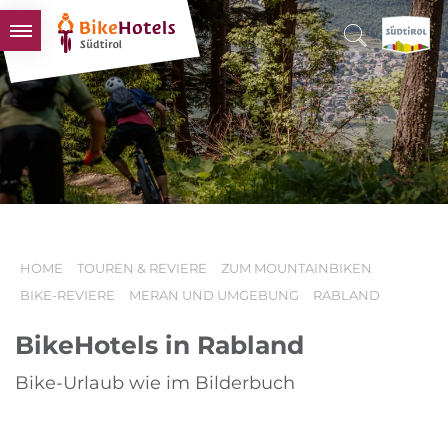
BIKEHOTELS
HOTELS & PAKETE
TOUREN & REVIERE
SÜDTIROL & WIR
SCHLUSSLICHTER
HOME
TOUREN & REVIERE
ZUM MOUNTAINBIKEN
BIKE-REVIERE
MERAN UND UMGEBUNG
RABLAND
BikeHotels in Rabland
Bike-Urlaub wie im Bilderbuch