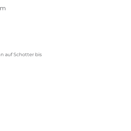
BIKEHOTELS FINDEN
lm
URLAUBSPAKETE
n auf Schotter bis