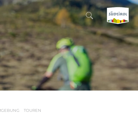
SUCHEN & BUCHEN
ENTDECKE SÜDTIROL
WANN?
-
WOHIN?
MGEBUNG
TOUREN
WAS?