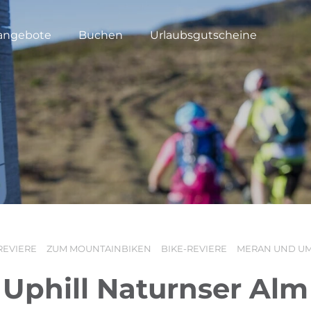
angebote
Buchen
Urlaubsgutscheine
REVIERE
ZUM MOUNTAINBIKEN
BIKE-REVIERE
MERAN UND U
Uphill Naturnser Alm