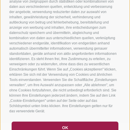
analyse von zielgruppen durch statistiken oder kombinationen von
Tourenzentrale
daten aus verschiedenen quellen, entwicklung und verbesserung
der angebote, verwendung reduzierter daten zur auswahl von
inhalten, gewährleistung der sicherheit, verhinderung und
aufdeckung von betrug und fehlerbehebung, bereitstellung und
anzeige von werbung und inhalten, ihre entscheidungen zum
datenschutz speichern und übermitteln, abgleichung und
kombination von daten aus unterschiedlichen quellen, verknüpfung
verschiedener endgeräte, identifikation von endgeräten anhand
info@bikehotels.it
automatisch übermittelter informationen, verwendung genauer
standortdaten, geräte anhand von aktiv angeforderten informationen
identifizieren. Es steht Ihnen frei, Ihre Zustimmung zu erteilen, zu
verweigern oder zu widerrufen, ohne dass dies zu wesentlichen
MELDE DICH ZU UNSEREM NEWSLETTER AN!
Einschränkungen führt. Wenn Sie auf „Cookies akzeptieren" klicken,
erklären Sie sich mit der Verwendung von Cookies und ähnlichen
Tools einverstanden. Verwenden Sie die Schaltfläche „Einstellungen
verwalten", um Ihre Auswahl anzupassen oder „Alle ablehnen", um
ohne Cookies fortzufahren, die nicht unbedingt erforderlich sind. Sie
können Ihre Einstellungen jederzeit ändern, indem Sie auf den Link
JETZT ANMELDEN
„Cookie-Einstellungen" unten auf der Seite oder auf das
Schildsymbol unten links klicken. Ihre Einstellungen gelten nur für
das verwendete Gerät.
GUTSCHEINE
FAQ - QUALITÄTSGARANTIE
OK