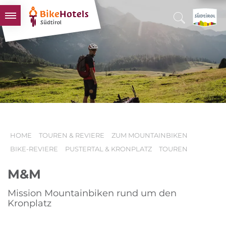
BIKEHOTELS
HOTELS & PAKETE
TOUREN & REVIERE
SÜDTIROL & WIR
SCHLUSSLICHTER
HOME
TOUREN & REVIERE
ZUM MOUNTAINBIKEN
BIKE-REVIERE
PUSTERTAL & KRONPLATZ
TOUREN
M&M
Mission Mountainbiken rund um den
Kronplatz