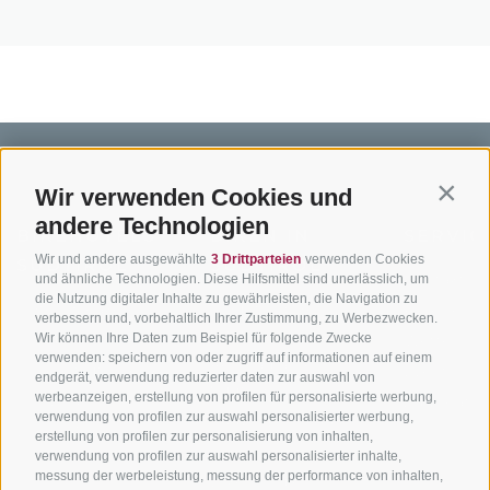
Wir verwenden Cookies und
Contin
andere Technologien
BIKEHOTELS
BIKEN IN
SERVIC
Wir und andere ausgewählte
3 Drittparteien
verwenden Cookies
SÜDTIROL
SÜDTIROL
Kontakt
und ähnliche Technologien. Diese Hilfsmittel sind unerlässlich, um
die Nutzung digitaler Inhalte zu gewährleisten, die Navigation zu
Hotels & Pakete
Mountainbiken in
Anreise
verbessern und, vorbehaltlich Ihrer Zustimmung, zu Werbezwecken.
Südtirol
Urlaubspakete
Wir können Ihre Daten zum Beispiel für folgende Zwecke
Wetter
verwenden: speichern von oder zugriff auf informationen auf einem
Rennradfahren in
Unsere Gutscheine
Events
endgerät, verwendung reduzierter daten zur auswahl von
Südtirol
werbeanzeigen, erstellung von profilen für personalisierte werbung,
Hot Deals
Zum Katal
verwendung von profilen zur auswahl personalisierter werbung,
Radwege in Südtirol
Bike & Work
erstellung von profilen zur personalisierung von inhalten,
Bikeshops & Verleihe
verwendung von profilen zur auswahl personalisierter inhalte,
messung der werbeleistung, messung der performance von inhalten,
Bike-Schulen