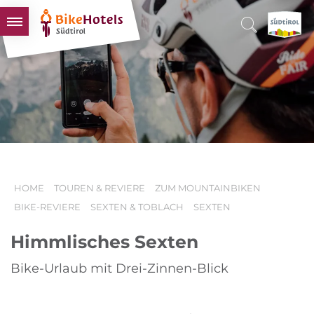
BIKEHOTELS
HOTELS & PAKETE
TOUREN & REVIERE
SÜDTIROL & WIR
SCHLUSSLICHTER
HOME
TOUREN & REVIERE
ZUM MOUNTAINBIKEN
BIKE-REVIERE
SEXTEN & TOBLACH
SEXTEN
Himmlisches Sexten
Bike-Urlaub mit Drei-Zinnen-Blick