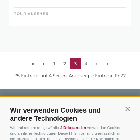
TOUR ANSEHEN
«
‹
1
2
3
4
›
»
35 Einträge auf 4 Seiten, Angezeigte Einträge 19-27
Wir verwenden Cookies und
Contin
andere Technologien
BIKEHOTELS
BIKEN IN
SERVIC
Wir und andere ausgewählte
3 Drittparteien
verwenden Cookies
SÜDTIROL
SÜDTIROL
Kontakt
und ähnliche Technologien. Diese Hilfsmittel sind unerlässlich, um
die Nutzung digitaler Inhalte zu gewährleisten, die Navigation zu