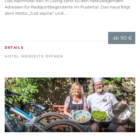
Das Alpinhotel Keil in Olang zählt zu den herausragenden
Adressen für Radsportbegeisterte im Pustertal. Das Haus folgt
dem Motto „Just alpine“ und ...
ab
90 €
DETAILS
HOTEL-WEBSEITE ÖFFNEN