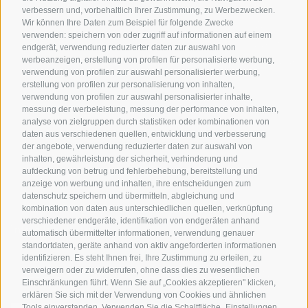
Hotels & Pakete
Mountainbiken in
Anreise
verbessern und, vorbehaltlich Ihrer Zustimmung, zu Werbezwecken.
Südtirol
Urlaubspakete
Wetter
Wir können Ihre Daten zum Beispiel für folgende Zwecke
verwenden: speichern von oder zugriff auf informationen auf einem
Rennradfahren in
Unsere Gutscheine
Events
endgerät, verwendung reduzierter daten zur auswahl von
Südtirol
werbeanzeigen, erstellung von profilen für personalisierte werbung,
Hot Deals
Zum Katal
verwendung von profilen zur auswahl personalisierter werbung,
Radwege in Südtirol
Bike & Work
erstellung von profilen zur personalisierung von inhalten,
Bikeshops & Verleihe
verwendung von profilen zur auswahl personalisierter inhalte,
messung der werbeleistung, messung der performance von inhalten,
Bike-Schulen
analyse von zielgruppen durch statistiken oder kombinationen von
Tourenzentrale
daten aus verschiedenen quellen, entwicklung und verbesserung
der angebote, verwendung reduzierter daten zur auswahl von
inhalten, gewährleistung der sicherheit, verhinderung und
aufdeckung von betrug und fehlerbehebung, bereitstellung und
anzeige von werbung und inhalten, ihre entscheidungen zum
datenschutz speichern und übermitteln, abgleichung und
kombination von daten aus unterschiedlichen quellen, verknüpfung
verschiedener endgeräte, identifikation von endgeräten anhand
info@bikehotels.it
automatisch übermittelter informationen, verwendung genauer
standortdaten, geräte anhand von aktiv angeforderten informationen
identifizieren. Es steht Ihnen frei, Ihre Zustimmung zu erteilen, zu
verweigern oder zu widerrufen, ohne dass dies zu wesentlichen
MELDE DICH ZU UNSEREM NEWSLETTER AN!
Einschränkungen führt. Wenn Sie auf „Cookies akzeptieren" klicken,
erklären Sie sich mit der Verwendung von Cookies und ähnlichen
Tools einverstanden. Verwenden Sie die Schaltfläche „Einstellungen