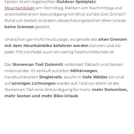
Sexten ist ein regelrechter
Outdoor-Spielplatz
.
Mountainbiken
am Vormittag, Klettern am Nachmittag und
anschließend ein Seerundgang mit Blick auf die Drei Zinnen?
Rund um Sexten sind dem abwechslungsreichen Bike-Urlaub
keine Grenzen
gesetzt.
Und schon gar nicht heutzutage, wo gerade die
alten Grenzen
mit dem Mountainbike befahren werden
können und wo
jeder Tritt ins Pedal auch ein wenig Geschichtskunde ist.
Der
Stoneman Trail Dolomiti
verbindet Toblach und Sexten
miteinander. Er verläuft auf alten
Militärwegen
,
handtuchbreiten
Singletrails
, taucht in
tiefe Wälder
ein und
auf
sonnigen Lichtungen
wieder auf. Und vor allem ist der
Stoneman Trail eine Ankündigung für mehr:
mehr Dolomiten,
mehr Sexten und mehr Bike-Urlaub
.