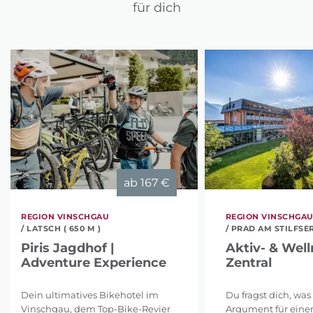
für dich
ab
167 €
REGION VINSCHGAU
REGION VINSCHGA
/ LATSCH ( 650 M )
/ PRAD AM STILFSER
Piris Jagdhof |
Aktiv- & Well
Adventure Experience
Zentral
Dein ultimatives Bikehotel im
Du fragst dich, was
Vinschgau, dem Top-Bike-Revier
Argument für eine