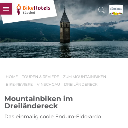
BIKEHOTELS
HOTELS & PAKETE
TOUREN & REVIERE
SÜDTIROL & WIR
SCHLUSSLICHTER
HOME
TOUREN & REVIERE
ZUM MOUNTAINBIKEN
BIKE-REVIERE
VINSCHGAU
DREILÄNDERECK
Mountainbiken im
Dreiländereck
Das einmalig coole Enduro-Eldorardo