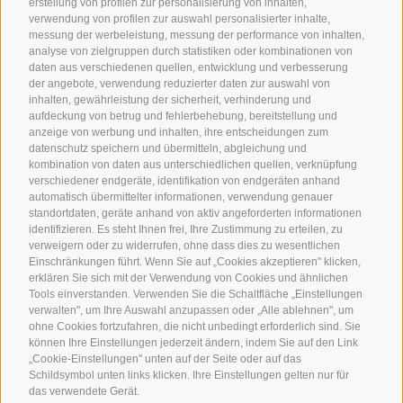
erstellung von profilen zur personalisierung von inhalten,
Bikeshops & Verleihe
verwendung von profilen zur auswahl personalisierter inhalte,
messung der werbeleistung, messung der performance von inhalten,
Bike-Schulen
analyse von zielgruppen durch statistiken oder kombinationen von
Tourenzentrale
daten aus verschiedenen quellen, entwicklung und verbesserung
der angebote, verwendung reduzierter daten zur auswahl von
inhalten, gewährleistung der sicherheit, verhinderung und
aufdeckung von betrug und fehlerbehebung, bereitstellung und
anzeige von werbung und inhalten, ihre entscheidungen zum
datenschutz speichern und übermitteln, abgleichung und
kombination von daten aus unterschiedlichen quellen, verknüpfung
verschiedener endgeräte, identifikation von endgeräten anhand
info@bikehotels.it
automatisch übermittelter informationen, verwendung genauer
standortdaten, geräte anhand von aktiv angeforderten informationen
identifizieren. Es steht Ihnen frei, Ihre Zustimmung zu erteilen, zu
verweigern oder zu widerrufen, ohne dass dies zu wesentlichen
MELDE DICH ZU UNSEREM NEWSLETTER AN!
Einschränkungen führt. Wenn Sie auf „Cookies akzeptieren" klicken,
erklären Sie sich mit der Verwendung von Cookies und ähnlichen
Tools einverstanden. Verwenden Sie die Schaltfläche „Einstellungen
verwalten", um Ihre Auswahl anzupassen oder „Alle ablehnen", um
ohne Cookies fortzufahren, die nicht unbedingt erforderlich sind. Sie
können Ihre Einstellungen jederzeit ändern, indem Sie auf den Link
JETZT ANMELDEN
„Cookie-Einstellungen" unten auf der Seite oder auf das
Schildsymbol unten links klicken. Ihre Einstellungen gelten nur für
das verwendete Gerät.