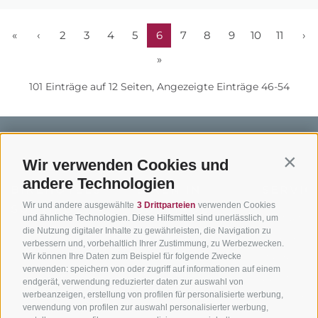
«
‹
2
3
4
5
6
7
8
9
10
11
›
»
101 Einträge auf 12 Seiten, Angezeigte Einträge 46-54
Wir verwenden Cookies und
Contin
andere Technologien
BIKEHOTELS
BIKEN IN
SERVIC
Wir und andere ausgewählte
3 Drittparteien
verwenden Cookies
SÜDTIROL
SÜDTIROL
Kontakt
und ähnliche Technologien. Diese Hilfsmittel sind unerlässlich, um
die Nutzung digitaler Inhalte zu gewährleisten, die Navigation zu
Hotels & Pakete
Mountainbiken in
Anreise
verbessern und, vorbehaltlich Ihrer Zustimmung, zu Werbezwecken.
Südtirol
Urlaubspakete
Wir können Ihre Daten zum Beispiel für folgende Zwecke
Wetter
verwenden: speichern von oder zugriff auf informationen auf einem
Rennradfahren in
Unsere Gutscheine
Events
endgerät, verwendung reduzierter daten zur auswahl von
Südtirol
werbeanzeigen, erstellung von profilen für personalisierte werbung,
Hot Deals
Zum Katal
verwendung von profilen zur auswahl personalisierter werbung,
Radwege in Südtirol
Bike & Work