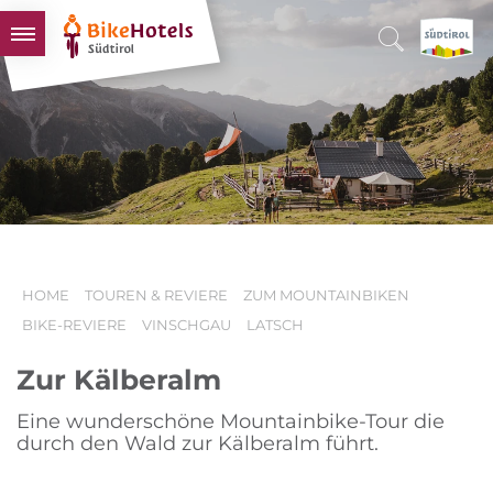
BIKEHOTELS
HOTELS & PAKETE
TOUREN & REVIERE
SÜDTIROL & WIR
SCHLUSSLICHTER
HOME
TOUREN & REVIERE
ZUM MOUNTAINBIKEN
BIKE-REVIERE
VINSCHGAU
LATSCH
Zur Kälberalm
Eine wunderschöne Mountainbike-Tour die
durch den Wald zur Kälberalm führt.