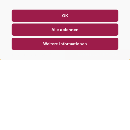
GUTSCHEINE
FAQ - QUALITÄTSGARANTIE
OK
NEWSLETTER
SOCIAL WALL
WETTER
Alle ablehnen
DE
IT
EN
Weitere Informationen
SUCHEN & BUCHEN
SCHNELLANFRAGE