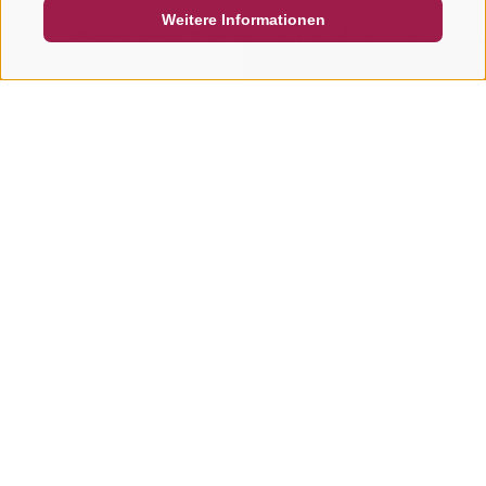
Weitere Informationen
Weitere Touren in dieser
Region
SUCHEN & BUCHEN
SCHNELLANFRAGE
E-BIKE & RADFAHREN,
MOUNTAINBIKE & 
MOUNTAINBIKE & EMTB
Auf das Sto
Bike - Tour Lajen
Wer konditionell gu