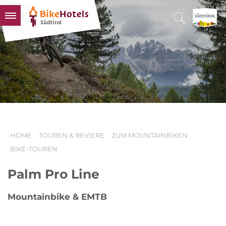
BIKEHOTELS
HOTELS & PAKETE
TOUREN & REVIERE
SÜDTIROL & WIR
SCHLUSSLICHTER
HOME
TOUREN & REVIERE
ZUM MOUNTAINBIKEN
BIKE-TOUREN
Palm Pro Line
Mountainbike & EMTB