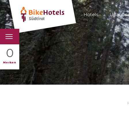
Hotels
Urlaubs
BIKEHOTELS
0
HOTELS & PAKETE
Merken
TOUREN & REVIERE
SÜDTIROL & WIR
SCHLUSSLICHTER