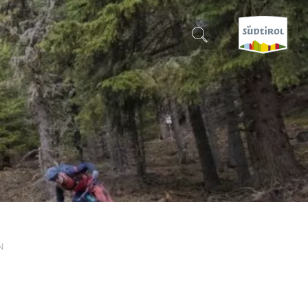
SUCHEN & BUCHEN
ENTDECKE SÜDTIROL
WANN?
-
WOHIN?
N
WAS?