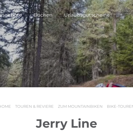
angebote
Buchen
Urlaubsgutscheine
HOME
TOUREN & REVIERE
ZUM MOUNTAINBIKEN
BIKE-TOURE
Jerry Line