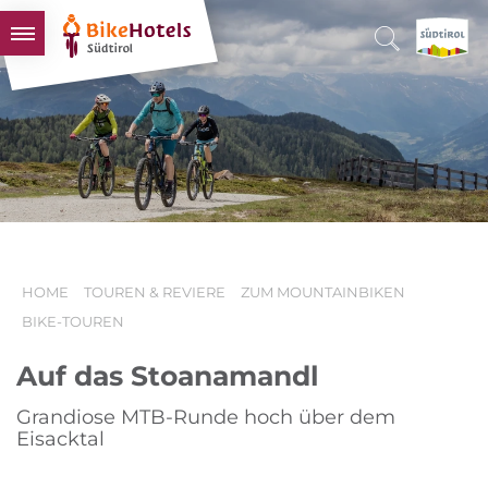
BIKEHOTELS
HOTELS & PAKETE
TOUREN & REVIERE
SÜDTIROL & WIR
SCHLUSSLICHTER
HOME
TOUREN & REVIERE
ZUM MOUNTAINBIKEN
BIKE-TOUREN
Auf das Stoanamandl
Grandiose MTB-Runde hoch über dem
Eisacktal