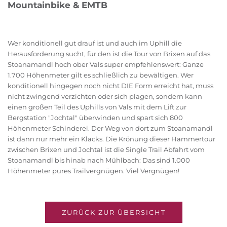
Mountainbike & EMTB
Wer konditionell gut drauf ist und auch im Uphill die
Herausforderung sucht, für den ist die Tour von Brixen auf das
Stoanamandl hoch ober Vals super empfehlenswert: Ganze
1.700 Höhenmeter gilt es schließlich zu bewältigen. Wer
konditionell hingegen noch nicht DIE Form erreicht hat, muss
nicht zwingend verzichten oder sich plagen, sondern kann
einen großen Teil des Uphills von Vals mit dem Lift zur
Bergstation "Jochtal" überwinden und spart sich 800
Höhenmeter Schinderei. Der Weg von dort zum Stoanamandl
ist dann nur mehr ein Klacks. Die Krönung dieser Hammertour
zwischen Brixen und Jochtal ist die Single Trail Abfahrt vom
Stoanamandl bis hinab nach Mühlbach: Das sind 1.000
Höhenmeter pures Trailvergnügen. Viel Vergnügen!
ZURÜCK ZUR ÜBERSICHT