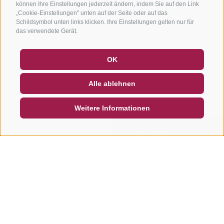
können Ihre Einstellungen jederzeit ändern, indem Sie auf den Link
„Cookie-Einstellungen" unten auf der Seite oder auf das
Schildsymbol unten links klicken. Ihre Einstellungen gelten nur für
das verwendete Gerät.
GUTSCHEINE
FAQ - QUALITÄTSGARANTIE
OK
NEWSLETTER
SOCIAL WALL
WETTER
Alle ablehnen
DE
IT
EN
Weitere Informationen
SUCHEN & BUCHEN
SCHNELLANFRAGE
Weitere Touren in dieser
Region