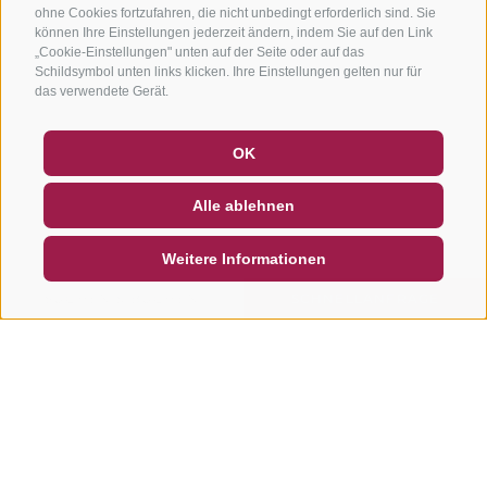
ohne Cookies fortzufahren, die nicht unbedingt erforderlich sind. Sie
können Ihre Einstellungen jederzeit ändern, indem Sie auf den Link
„Cookie-Einstellungen" unten auf der Seite oder auf das
Schildsymbol unten links klicken. Ihre Einstellungen gelten nur für
das verwendete Gerät.
GUTSCHEINE
FAQ - QUALITÄTSGARANTIE
OK
NEWSLETTER
SOCIAL WALL
WETTER
Alle ablehnen
DE
IT
EN
Weitere Informationen
SUCHEN & BUCHEN
SCHNELLANFRAGE
Weitere Touren in dieser
Region