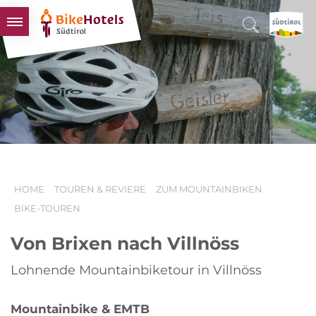
BIKEHOTELS
HOTELS & PAKETE
TOUREN & REVIERE
SÜDTIROL & WIR
SCHLUSSLICHTER
HOME
TOUREN & REVIERE
ZUM MOUNTAINBIKEN
BIKE-TOUREN
Von Brixen nach Villnöss
Lohnende Mountainbiketour in Villnöss
Mountainbike & EMTB