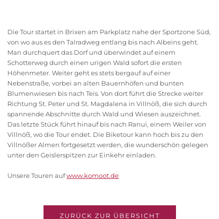
Die Tour startet in Brixen am Parkplatz nahe der Sportzone Süd,
von wo aus es den Talradweg entlang bis nach Albeins geht.
Man durchquert das Dorf und überwindet auf einem
Schotterweg durch einen urigen Wald sofort die ersten
Höhenmeter. Weiter geht es stets bergauf auf einer
Nebenstraße, vorbei an alten Bauernhöfen und bunten
Blumenwiesen bis nach Teis. Von dort führt die Strecke weiter
Richtung St. Peter und St. Magdalena in Villnöß, die sich durch
spannende Abschnitte durch Wald und Wiesen auszeichnet.
Das letzte Stück führt hinauf bis nach Ranui, einem Weiler von
Villnöß, wo die Tour endet. Die Biketour kann hoch bis zu den
Villnößer Almen fortgesetzt werden, die wunderschön gelegen
unter den Geislerspitzen zur Einkehr einladen.
Unsere Touren auf
www.komoot.de
ZURÜCK ZUR ÜBERSICHT