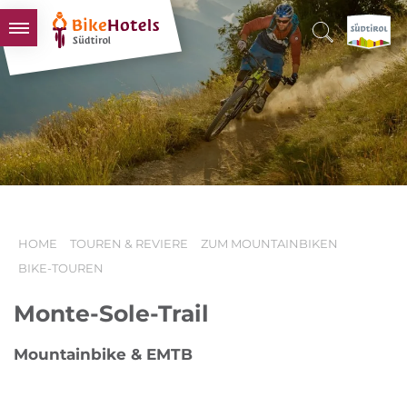
BIKEHOTELS
HOTELS & PAKETE
TOUREN & REVIERE
SÜDTIROL & WIR
SCHLUSSLICHTER
HOME
TOUREN & REVIERE
ZUM MOUNTAINBIKEN
BIKE-TOUREN
Monte-Sole-Trail
Mountainbike & EMTB