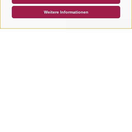
DE
IT
EN
Weitere Informationen
SUCHEN & BUCHEN
SCHNELLANFRAGE
Weitere Touren in dieser
Region