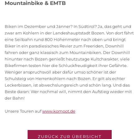
Mountainbike & EMTB
Biken im Dezember und Jänner? In Südtirol? Ja, das geht und
zwar am Kohlern in der Landeshauptstadt Bozen. Von dort fährt
eine Seilbahn rund 800 Höhenmeter nach oben und bringt
Biker in ein paradiesisches Revier zum Freeriden, Downhill
fahren oder ganz klassisch zum Mountainbiken. Der Downhill
hinunter nach Bozen genießt heutzutage Kultcharakter, viele
Bikefirmen testen hier die Schluckfreudigkeit ihrer Gefährte.
Weniger anspruchsvoll aber dafür umso schöner ist der
Schulsteig von Herrenkohlern nach Bozen. Er gilt als echter
Leckerbissen, ist abwechslungsreich und schön lang. Und das
Beste daran: Wer nochmal will, nimmt den Aufstieg wieder mit
der Bahn!
Unsere Touren auf
www.komoot.de
ZURÜCK ZUR ÜBERSICHT