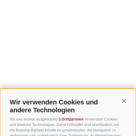
Wir verwenden Cookies und
Contin
andere Technologien
Wir und andere ausgewählte
3 Drittparteien
verwenden Cookies
und ähnliche Technologien. Diese Hilfsmittel sind unerlässlich, um
die Nutzung digitaler Inhalte zu gewährleisten, die Navigation zu
verbessern und, vorbehaltlich Ihrer Zustimmung, zu Werbezwecken.