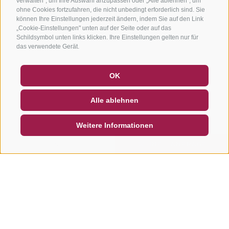
verwalten", um Ihre Auswahl anzupassen oder „Alle ablehnen", um
ohne Cookies fortzufahren, die nicht unbedingt erforderlich sind. Sie
können Ihre Einstellungen jederzeit ändern, indem Sie auf den Link
„Cookie-Einstellungen" unten auf der Seite oder auf das
Schildsymbol unten links klicken. Ihre Einstellungen gelten nur für
das verwendete Gerät.
GUTSCHEINE
FAQ - QUALITÄTSGARANTIE
OK
NEWSLETTER
SOCIAL WALL
WETTER
Alle ablehnen
DE
IT
EN
Weitere Informationen
SUCHEN & BUCHEN
SCHNELLANFRAGE
Weitere Touren in dieser
Region