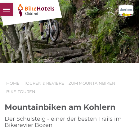
BIKEHOTELS
HOTELS & PAKETE
TOUREN & REVIERE
SÜDTIROL & WIR
SCHLUSSLICHTER
HOME
TOUREN & REVIERE
ZUM MOUNTAINBIKEN
BIKE-TOUREN
Mountainbiken am Kohlern
Der Schulsteig - einer der besten Trails im
Bikerevier Bozen