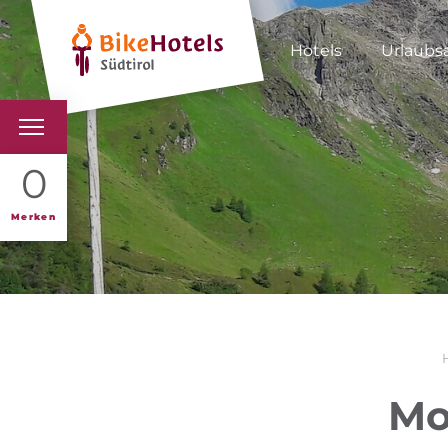
Hotels
Urlaubs
BIKEHOTELS
0
HOTELS & PAKETE
Merken
TOUREN & REVIERE
SÜDTIROL & WIR
SCHLUSSLICHTER
Mo