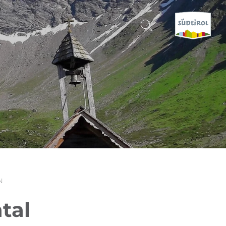
SUCHEN & BUCHEN
ENTDECKE SÜDTIROL
WANN?
-
WOHIN?
N
WAS?
tal