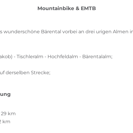
Mountainbike & EMTB
 wunderschöne Bärental vorbei an drei urigen Almen in
g
akob) - Tischleralm - Hochfeldalm - Bärentalalm;
f derselben Strecke;
bung
- 29 km
12 km