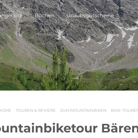
angebote
Buchen
Urlaubsgutscheine
HOME
TOUREN & REVIERE
ZUM MOUNTAINBIKEN
BIKE-TOURE
untainbiketour Bären