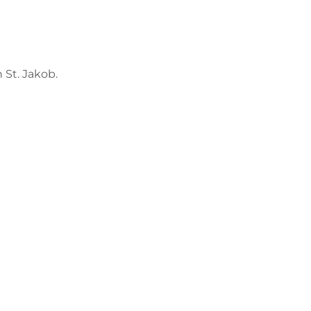
BIKEHOTELS FINDEN
URLAUBSPAKETE
 St. Jakob.