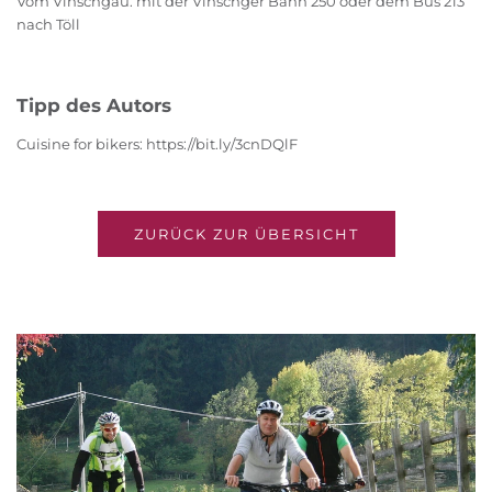
Vom Vinschgau: mit der Vinschger Bahn 250 oder dem Bus 213
nach Töll
Tipp des Autors
Cuisine for bikers: https://bit.ly/3cnDQlF
ZURÜCK ZUR ÜBERSICHT