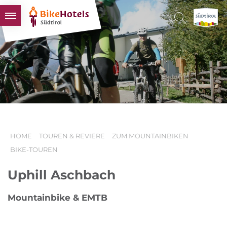
BIKEHOTELS
HOTELS & PAKETE
TOUREN & REVIERE
SÜDTIROL & WIR
SCHLUSSLICHTER
HOME
TOUREN & REVIERE
ZUM MOUNTAINBIKEN
BIKE-TOUREN
Uphill Aschbach
Mountainbike & EMTB