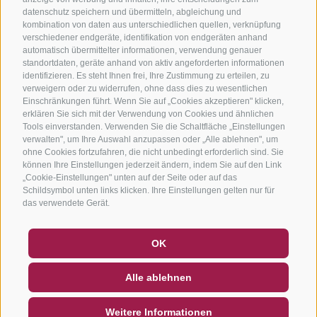
datenschutz speichern und übermitteln, abgleichung und
kombination von daten aus unterschiedlichen quellen, verknüpfung
verschiedener endgeräte, identifikation von endgeräten anhand
automatisch übermittelter informationen, verwendung genauer
standortdaten, geräte anhand von aktiv angeforderten informationen
identifizieren. Es steht Ihnen frei, Ihre Zustimmung zu erteilen, zu
verweigern oder zu widerrufen, ohne dass dies zu wesentlichen
Einschränkungen führt. Wenn Sie auf „Cookies akzeptieren" klicken,
erklären Sie sich mit der Verwendung von Cookies und ähnlichen
Tools einverstanden. Verwenden Sie die Schaltfläche „Einstellungen
verwalten", um Ihre Auswahl anzupassen oder „Alle ablehnen", um
ohne Cookies fortzufahren, die nicht unbedingt erforderlich sind. Sie
können Ihre Einstellungen jederzeit ändern, indem Sie auf den Link
„Cookie-Einstellungen" unten auf der Seite oder auf das
Schildsymbol unten links klicken. Ihre Einstellungen gelten nur für
das verwendete Gerät.
GUTSCHEINE
FAQ - QUALITÄTSGARANTIE
OK
NEWSLETTER
SOCIAL WALL
WETTER
Alle ablehnen
DE
IT
EN
Weitere Informationen