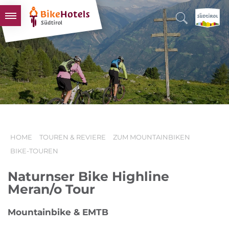
BIKEHOTELS
HOTELS & PAKETE
TOUREN & REVIERE
SÜDTIROL & WIR
SCHLUSSLICHTER
HOME
TOUREN & REVIERE
ZUM MOUNTAINBIKEN
BIKE-TOUREN
Naturnser Bike Highline
Meran/o Tour
Mountainbike & EMTB