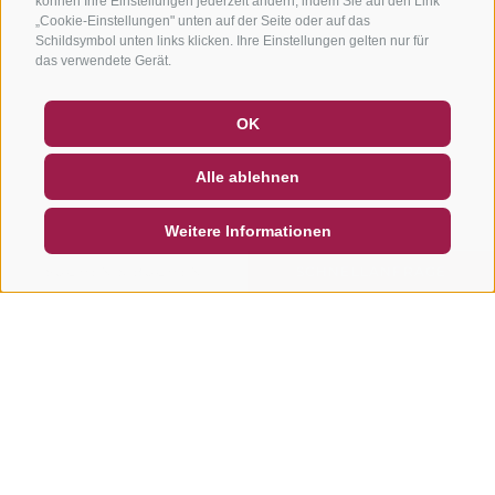
können Ihre Einstellungen jederzeit ändern, indem Sie auf den Link
„Cookie-Einstellungen" unten auf der Seite oder auf das
Schildsymbol unten links klicken. Ihre Einstellungen gelten nur für
das verwendete Gerät.
GUTSCHEINE
FAQ - QUALITÄTSGARANTIE
OK
NEWSLETTER
SOCIAL WALL
WETTER
Alle ablehnen
DE
IT
EN
Weitere Informationen
SUCHEN & BUCHEN
SCHNELLANFRAGE
Weitere Touren in dieser
Region