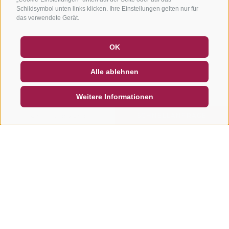
Schildsymbol unten links klicken. Ihre Einstellungen gelten nur für
das verwendete Gerät.
GUTSCHEINE
FAQ - QUALITÄTSGARANTIE
OK
NEWSLETTER
SOCIAL WALL
WETTER
Alle ablehnen
DE
IT
EN
Weitere Informationen
SUCHEN & BUCHEN
SCHNELLANFRAGE
Weitere Touren in dieser
Region