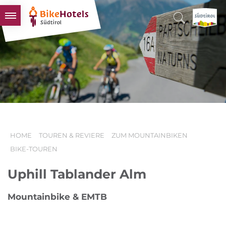
BIKEHOTELS
HOTELS & PAKETE
TOUREN & REVIERE
SÜDTIROL & WIR
SCHLUSSLICHTER
HOME
TOUREN & REVIERE
ZUM MOUNTAINBIKEN
BIKE-TOUREN
Uphill Tablander Alm
Mountainbike & EMTB