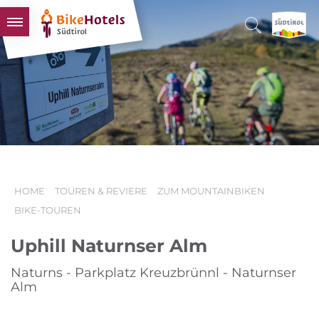
BIKEHOTELS
HOTELS & PAKETE
TOUREN & REVIERE
SÜDTIROL & WIR
SCHLUSSLICHTER
HOME
TOUREN & REVIERE
ZUM MOUNTAINBIKEN
BIKE-TOUREN
Uphill Naturnser Alm
Naturns - Parkplatz Kreuzbrünnl - Naturnser
Alm