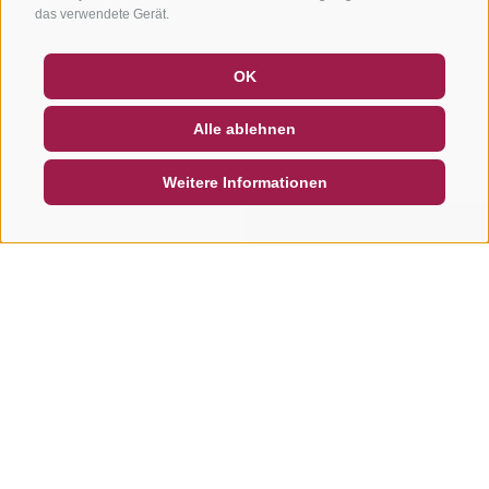
das verwendete Gerät.
GUTSCHEINE
FAQ - QUALITÄTSGARANTIE
OK
NEWSLETTER
SOCIAL WALL
WETTER
Alle ablehnen
DE
IT
EN
Weitere Informationen
SUCHEN & BUCHEN
SCHNELLANFRAGE