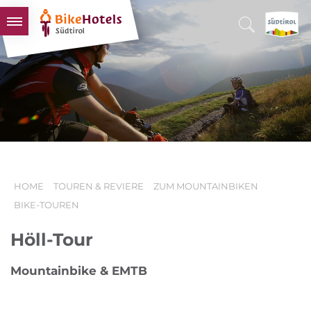
BIKEHOTELS
HOTELS & PAKETE
TOUREN & REVIERE
SÜDTIROL & WIR
SCHLUSSLICHTER
HOME
TOUREN & REVIERE
ZUM MOUNTAINBIKEN
BIKE-TOUREN
Höll-Tour
Mountainbike & EMTB