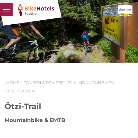
BIKEHOTELS
HOTELS & PAKETE
TOUREN & REVIERE
SÜDTIROL & WIR
SCHLUSSLICHTER
HOME
TOUREN & REVIERE
ZUM MOUNTAINBIKEN
BIKE-TOUREN
Ötzi-Trail
Mountainbike & EMTB