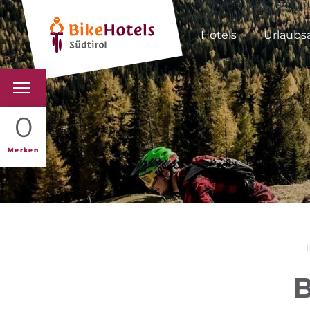
Hotels
Urlaubs
BIKEHOTELS
0
HOTELS & PAKETE
Merken
TOUREN & REVIERE
SÜDTIROL & WIR
SCHLUSSLICHTER
B