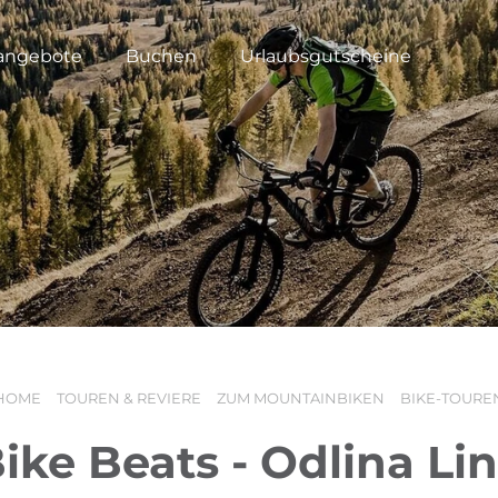
angebote
Buchen
Urlaubsgutscheine
HOME
TOUREN & REVIERE
ZUM MOUNTAINBIKEN
BIKE-TOURE
ike Beats - Odlina Li