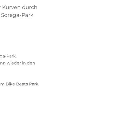
BIKEHOTELS FINDEN
ow Kurven durch
z Sorega-Park.
URLAUBSPAKETE
ega-Park.
nn wieder in den
im Bike Beats Park,