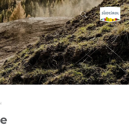
SUCHEN & BUCHEN
ENTDECKE SÜDTIROL
WANN?
-
WOHIN?
N
WAS?
ne