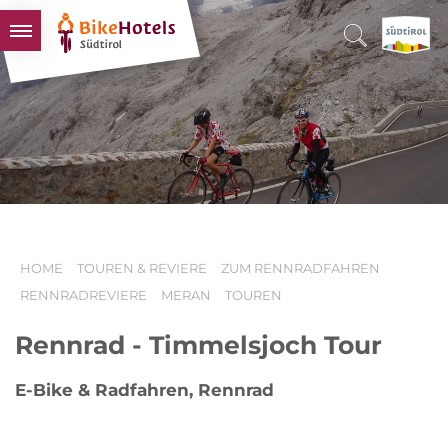
BIKEHOTELS
HOTELS & PAKETE
TOUREN & REVIERE
SÜDTIROL & WIR
SCHLUSSLICHTER
HOME
TOUREN & REVIERE
ZUM RENNRADFAHREN
RENNRADREVIERE
MERAN
TOUREN
Rennrad - Timmelsjoch Tour
E-Bike & Radfahren, Rennrad