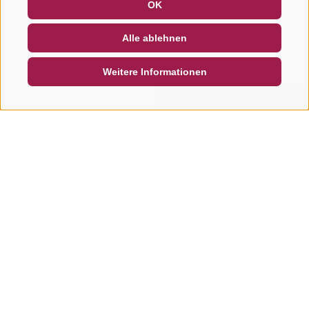
OK
NEWSLETTER
SOCIAL WALL
WETTER
Alle ablehnen
DE
IT
EN
Weitere Informationen
SUCHEN & BUCHEN
SCHNELLANFRAGE
Weitere Touren in dieser
Region