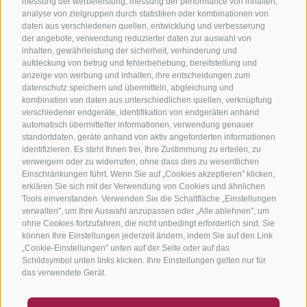
messung der werbeleistung, messung der performance von inhalten,
analyse von zielgruppen durch statistiken oder kombinationen von
daten aus verschiedenen quellen, entwicklung und verbesserung
der angebote, verwendung reduzierter daten zur auswahl von
inhalten, gewährleistung der sicherheit, verhinderung und
aufdeckung von betrug und fehlerbehebung, bereitstellung und
anzeige von werbung und inhalten, ihre entscheidungen zum
datenschutz speichern und übermitteln, abgleichung und
kombination von daten aus unterschiedlichen quellen, verknüpfung
verschiedener endgeräte, identifikation von endgeräten anhand
automatisch übermittelter informationen, verwendung genauer
standortdaten, geräte anhand von aktiv angeforderten informationen
identifizieren. Es steht Ihnen frei, Ihre Zustimmung zu erteilen, zu
verweigern oder zu widerrufen, ohne dass dies zu wesentlichen
Einschränkungen führt. Wenn Sie auf „Cookies akzeptieren" klicken,
erklären Sie sich mit der Verwendung von Cookies und ähnlichen
Tools einverstanden. Verwenden Sie die Schaltfläche „Einstellungen
verwalten", um Ihre Auswahl anzupassen oder „Alle ablehnen", um
ohne Cookies fortzufahren, die nicht unbedingt erforderlich sind. Sie
können Ihre Einstellungen jederzeit ändern, indem Sie auf den Link
„Cookie-Einstellungen" unten auf der Seite oder auf das
Schildsymbol unten links klicken. Ihre Einstellungen gelten nur für
das verwendete Gerät.
GUTSCHEINE
FAQ - QUALITÄTSGARANTIE