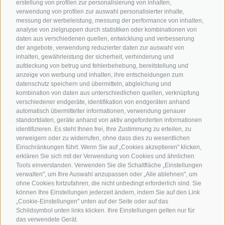
erstellung von profilen zur personalisierung von inhalten,
verwendung von profilen zur auswahl personalisierter inhalte,
messung der werbeleistung, messung der performance von inhalten,
info@bikehotels.it
analyse von zielgruppen durch statistiken oder kombinationen von
daten aus verschiedenen quellen, entwicklung und verbesserung
der angebote, verwendung reduzierter daten zur auswahl von
MELDE DICH ZU UNSEREM NEWSLETTER AN!
inhalten, gewährleistung der sicherheit, verhinderung und
aufdeckung von betrug und fehlerbehebung, bereitstellung und
anzeige von werbung und inhalten, ihre entscheidungen zum
datenschutz speichern und übermitteln, abgleichung und
kombination von daten aus unterschiedlichen quellen, verknüpfung
verschiedener endgeräte, identifikation von endgeräten anhand
automatisch übermittelter informationen, verwendung genauer
JETZT ANMELDEN
standortdaten, geräte anhand von aktiv angeforderten informationen
identifizieren. Es steht Ihnen frei, Ihre Zustimmung zu erteilen, zu
verweigern oder zu widerrufen, ohne dass dies zu wesentlichen
Einschränkungen führt. Wenn Sie auf „Cookies akzeptieren" klicken,
erklären Sie sich mit der Verwendung von Cookies und ähnlichen
Tools einverstanden. Verwenden Sie die Schaltfläche „Einstellungen
IMPRESSUM
|
SITEMAP
|
COOKIE-RICHTLINIE
|
PRIVACY
|
verwalten", um Ihre Auswahl anzupassen oder „Alle ablehnen", um
ohne Cookies fortzufahren, die nicht unbedingt erforderlich sind. Sie
COOKIE PRÄFERENZEN
können Ihre Einstellungen jederzeit ändern, indem Sie auf den Link
„Cookie-Einstellungen" unten auf der Seite oder auf das
created with passion by
Schildsymbol unten links klicken. Ihre Einstellungen gelten nur für
das verwendete Gerät.