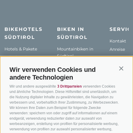
BIKEHOTELS
BIKEN IN
SERVIC
SÜDTIROL
SÜDTIROL
Kontakt
Hotels & Pakete
Mountainbiken in
Anreise
Südtirol
Urlaubspakete
Wetter
Rennradfahren in
Unsere Gutscheine
Events
Wir verwenden Cookies und
Contin
Südtirol
Hot Deals
Zum Katal
andere Technologien
Radwege in Südtirol
Bike & Work
Wir und andere ausgewählte
3 Drittparteien
verwenden Cookies
Bikeshops & Verleihe
und ähnliche Technologien. Diese Hilfsmittel sind unerlässlich, um
Bike-Schulen
die Nutzung digitaler Inhalte zu gewährleisten, die Navigation zu
verbessern und, vorbehaltlich Ihrer Zustimmung, zu Werbezwecken.
Tourenzentrale
Wir können Ihre Daten zum Beispiel für folgende Zwecke
verwenden: speichern von oder zugriff auf informationen auf einem
endgerät, verwendung reduzierter daten zur auswahl von
werbeanzeigen, erstellung von profilen für personalisierte werbung,
verwendung von profilen zur auswahl personalisierter werbung,