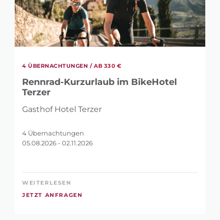
VERFEINERN?
SUCHBEGRIFF
4 ÜBERNACHTUNGEN /
AB 330 €
Rennrad-Kurzurlaub im BikeHotel
Terzer
Gasthof Hotel Terzer
VERFÜGBARKEITS-CHECKER: IN WELCHEM
ZEITRAUM MÖCHTEST DU URLAUB
4 Übernachtungen
05.08.2026 - 02.11.2026
MACHEN?
-
WEITERLESEN
JETZT ANFRAGEN
WIE HOCH IST DEIN TAGESBUDGET?