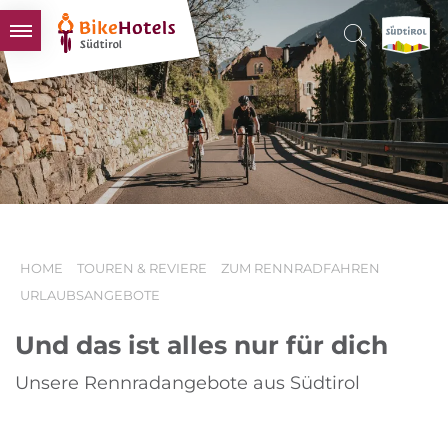
BIKEHOTELS
HOTELS & PAKETE
TOUREN & REVIERE
SÜDTIROL & WIR
SCHLUSSLICHTER
HOME
TOUREN & REVIERE
ZUM RENNRADFAHREN
URLAUBSANGEBOTE
Und das ist alles nur für dich
Unsere Rennradangebote aus Südtirol