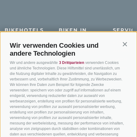
BIKEHOTELS
BIKEN IN
SERVIC
SÜDTIROL
SÜDTIROL
Kontakt
Wir verwenden Cookies und
Contin
Hotels & Pakete
Mountainbiken in
Anreise
andere Technologien
Südtirol
Urlaubspakete
Wetter
Wir und andere ausgewählte
3 Drittparteien
verwenden Cookies
Rennradfahren in
Unsere Gutscheine
Events
und ähnliche Technologien. Diese Hilfsmittel sind unerlässlich, um
Südtirol
die Nutzung digitaler Inhalte zu gewährleisten, die Navigation zu
Hot Deals
Zum Katal
verbessern und, vorbehaltlich Ihrer Zustimmung, zu Werbezwecken.
Radwege in Südtirol
Bike & Work
Wir können Ihre Daten zum Beispiel für folgende Zwecke
Bikeshops & Verleihe
verwenden: speichern von oder zugriff auf informationen auf einem
endgerät, verwendung reduzierter daten zur auswahl von
Bike-Schulen
werbeanzeigen, erstellung von profilen für personalisierte werbung,
verwendung von profilen zur auswahl personalisierter werbung,
Tourenzentrale
erstellung von profilen zur personalisierung von inhalten,
verwendung von profilen zur auswahl personalisierter inhalte,
messung der werbeleistung, messung der performance von inhalten,
analyse von zielgruppen durch statistiken oder kombinationen von
daten aus verschiedenen quellen, entwicklung und verbesserung