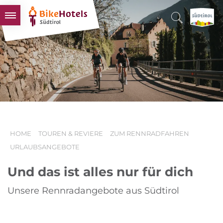
BIKEHOTELS
HOTELS & PAKETE
TOUREN & REVIERE
SÜDTIROL & WIR
SCHLUSSLICHTER
HOME
TOUREN & REVIERE
ZUM RENNRADFAHREN
URLAUBSANGEBOTE
Und das ist alles nur für dich
Unsere Rennradangebote aus Südtirol