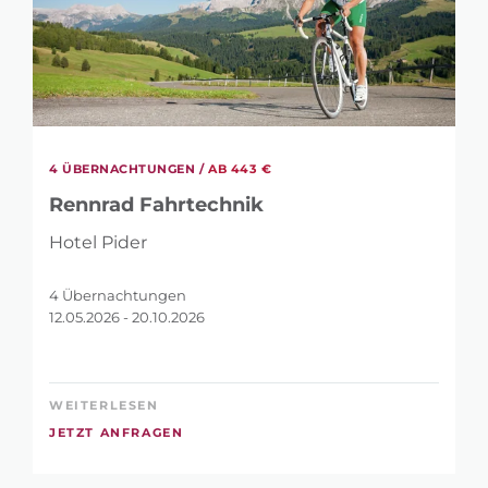
SUCHBEGRIFF
4 ÜBERNACHTUNGEN /
AB 443 €
Rennrad Fahrtechnik
VERFÜGBARKEITS-CHECKER: IN WELCHEM
Hotel Pider
ZEITRAUM MÖCHTEST DU URLAUB
MACHEN?
4 Übernachtungen
12.05.2026 - 20.10.2026
-
WEITERLESEN
WIE HOCH IST DEIN TAGESBUDGET?
JETZT ANFRAGEN
285 €
880 €