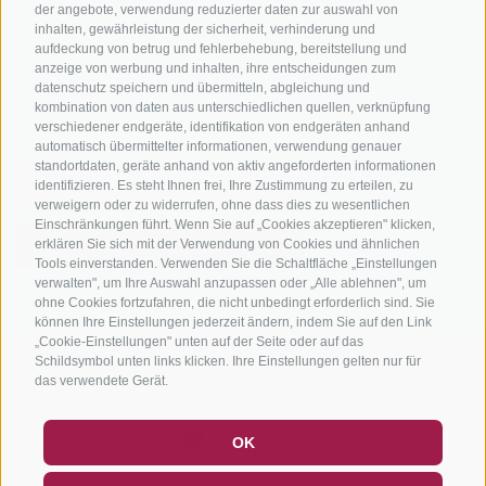
der angebote, verwendung reduzierter daten zur auswahl von
inhalten, gewährleistung der sicherheit, verhinderung und
info@bikehotels.it
aufdeckung von betrug und fehlerbehebung, bereitstellung und
anzeige von werbung und inhalten, ihre entscheidungen zum
datenschutz speichern und übermitteln, abgleichung und
kombination von daten aus unterschiedlichen quellen, verknüpfung
MELDE DICH ZU UNSEREM NEWSLETTER AN!
verschiedener endgeräte, identifikation von endgeräten anhand
automatisch übermittelter informationen, verwendung genauer
standortdaten, geräte anhand von aktiv angeforderten informationen
identifizieren. Es steht Ihnen frei, Ihre Zustimmung zu erteilen, zu
verweigern oder zu widerrufen, ohne dass dies zu wesentlichen
Einschränkungen führt. Wenn Sie auf „Cookies akzeptieren" klicken,
erklären Sie sich mit der Verwendung von Cookies und ähnlichen
JETZT ANMELDEN
Tools einverstanden. Verwenden Sie die Schaltfläche „Einstellungen
verwalten", um Ihre Auswahl anzupassen oder „Alle ablehnen", um
ohne Cookies fortzufahren, die nicht unbedingt erforderlich sind. Sie
können Ihre Einstellungen jederzeit ändern, indem Sie auf den Link
„Cookie-Einstellungen" unten auf der Seite oder auf das
Schildsymbol unten links klicken. Ihre Einstellungen gelten nur für
IMPRESSUM
|
SITEMAP
|
COOKIE-RICHTLINIE
|
PRIVACY
|
das verwendete Gerät.
COOKIE PRÄFERENZEN
GUTSCHEINE
FAQ - QUALITÄTSGARANTIE
created with passion by
OK
NEWSLETTER
SOCIAL WALL
WETTER