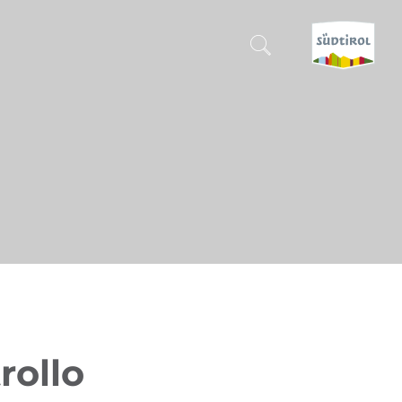
CERCA E PRENOTA
SCOPRI L'ALTO ADIGE
QUANDO?
-
DOVE?
COSA?
rollo