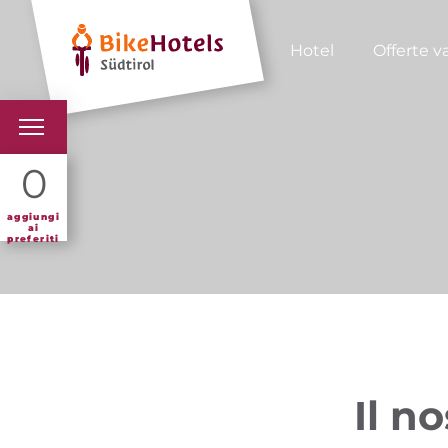
Hotel
Offerte v
BIKEHOTELS
0
HOTELS & PACCHETTI
aggiungi
ai
preferiti
TOUR & TERRITORI
L'ALTO ADIGE & NOI
INFO UTILI
Il n