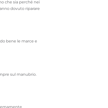
mo che sia perché nei
 hanno dovuto riparare
ndo bene le marce e
empre sul manubrio.
estremamente