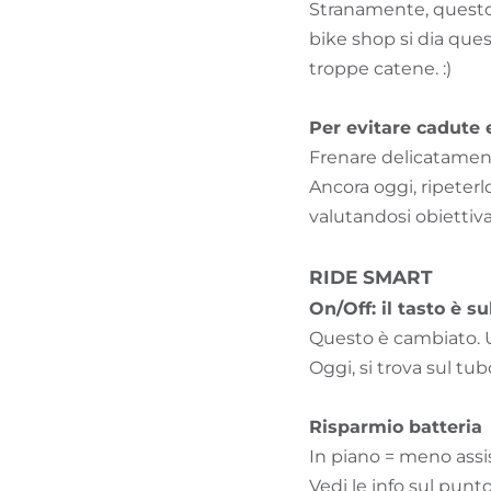
Stranamente, questo c
bike shop si dia ques
troppe catene. :)
Per evitare cadute 
Frenare delicatament
Ancora oggi, ripete
valutandosi obiettiva
RIDE SMART
On/Off:
il tasto è s
Questo è cambiato. U
Oggi, si trova sul tu
Risparmio batteria
In piano = meno assi
Vedi le info sul punt