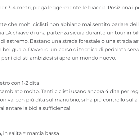
er 3-4 metri, piega leggermente le braccia. Posiziona i peda
te che molti ciclisti non abbiano mai sentito parlare dell
a LA chiave di una partenza sicura durante un tour in bi
di estremo. Bastano una strada forestale o una strada as
 bel guaio. Davvero: un corso di tecnica di pedalata serv
per i ciclisti ambiziosi si apre un mondo nuovo.
tro con 1-2 dita
cambiato molto. Tanti ciclisti usano ancora 4 dita per rego
on va: con più dita sul manubrio, si ha più controllo sulla 
llentare la bici a sufficienza!
, in salita = marcia bassa