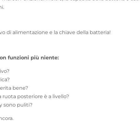
i.
vo di alimentazione e la chiave della batteria!
on funzioni più niente:
tivo?
rica?
serita bene?
 ruota posteriore è a livello?
ay sono puliti?
ncora.