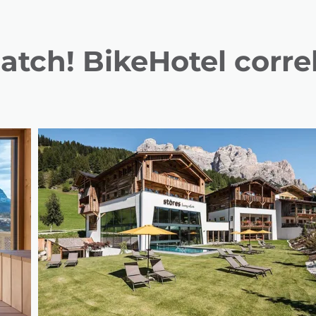
tch! BikeHotel corre