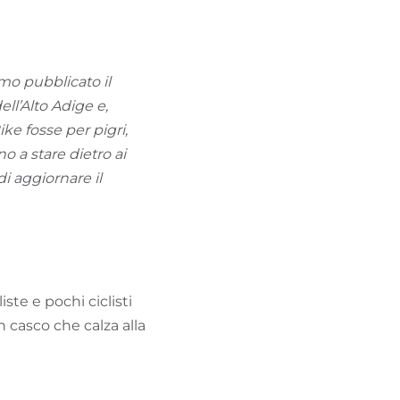
TROVA BIKEHOTEL
PACCHETTI VACANZE
o pubblicato il
ell’Alto Adige e,
ke fosse per pigri,
o a stare dietro ai
di aggiornare il
ste e pochi ciclisti
 casco che calza alla