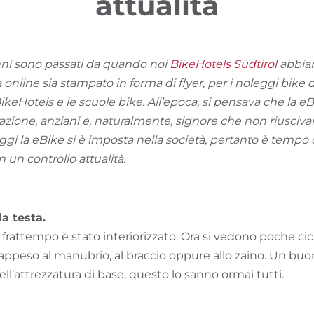
attualità
anni sono passati da quando noi
BikeHotels Südtirol
abbiam
online sia stampato in forma di flyer, per i noleggi bike d
ikeHotels e le scuole bike. All’epoca, si pensava che la eBi
azione, anziani e, naturalmente, signore che non riuscivan
Oggi la eBike si è imposta nella società, pertanto è tempo 
un controllo attualità.
la testa.
rattempo è stato interiorizzato. Ora si vedono poche cicli
appeso al manubrio, al braccio oppure allo zaino. Un buon
ell’attrezzatura di base, questo lo sanno ormai tutti.