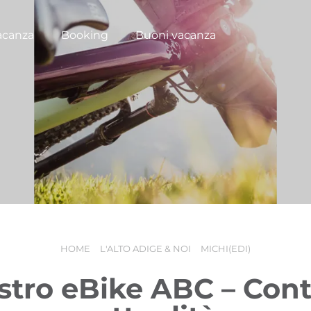
acanza
Booking
Buoni vacanza
HOME
L'ALTO ADIGE & NOI
MICHI(EDI)
ostro eBike ABC – Cont