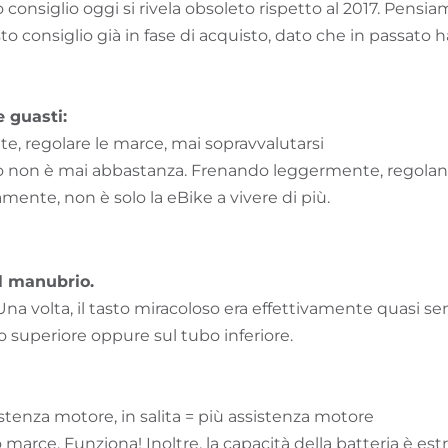
onsiglio oggi si rivela obsoleto rispetto al 2017. Pensia
to consiglio già in fase di acquisto, dato che in passato
e guasti:
e, regolare le marce, mai sopravvalutarsi
rlo non è mai abbastanza. Frenando leggermente, regola
mente, non è solo la eBike a vivere di più.
ul manubrio.
na volta, il tasto miracoloso era effettivamente quasi s
bo superiore oppure sul tubo inferiore.
stenza motore, in salita = più assistenza motore
o marce. Funziona! Inoltre, la capacità della batteria è 