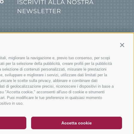
ISCRIVITI ALLA NOSTRA
IONI
NEWSLETTER
Contin
ISCRIVITI ADESSO
itali, migliorare la navigazione e, previo tuo consenso, per scopi
ti per la selezione della pubblicità, creare profili per la pubblicità
 la selezione di contenuti personalizzati, misurare le prestazioni
sviluppare e migliorare i servizi, utilizzare dati limitati per la
municare le scelte sulla privacy, abbinare e combinare dati
dati di geolocalizzazione precisi, riconoscere i dispositivi in base a
 su "Accetta cookie," acconsenti all'uso di cookie e strumenti
sari. Puoi modificare le tue preferenze in qualsiasi momento
DE
IT
EN
ositivo in uso.
created with passion by
Accetta cookie
COSA?
AVANTI