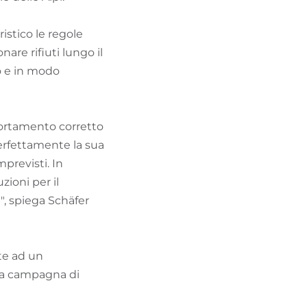
stico le regole
re rifiuti lungo il
to e in modo
ortamento corretto
perfettamente la sua
previsti. In
ioni per il
i", spiega Schäfer
nte ad un
 la campagna di