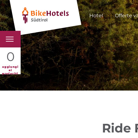
Hotel
Offerte v
BIKEHOTELS
0
HOTELS & PACCHETTI
aggiungi
ai
preferiti
TOUR & TERRITORI
L'ALTO ADIGE & NOI
INFO UTILI
Ride F