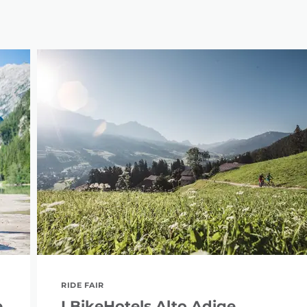
RIDE FAIR
e
I BikeHotels Alto Adige