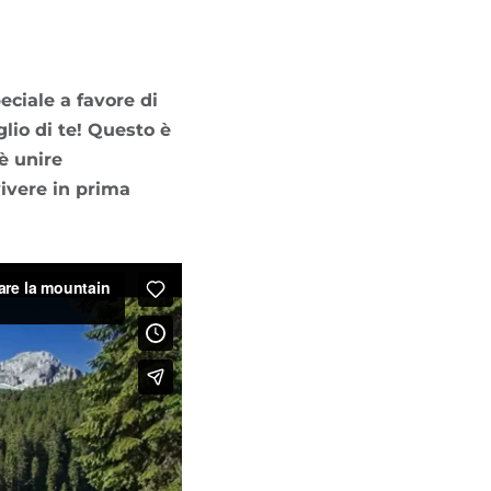
TROVA BIKEHOTEL
PACCHETTI VACANZE
eciale a favore di
glio di te! Questo è
è unire
ivere in prima