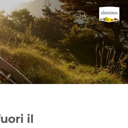
CERCA E PRENOTA
SCOPRI L'ALTO ADIGE
QUANDO?
-
DOVE?
COSA?
uori il