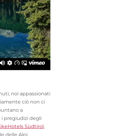
nuti, noi appassionati
viamente ciò non ci
l puntano a
 pregiudizi degli
ikeHotels Südtirol
,
e delle Alpi.