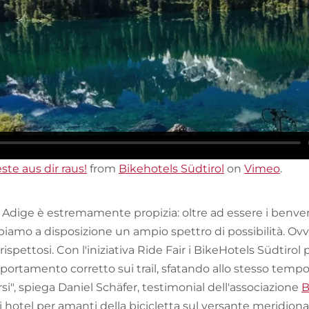
ste aus dir raus!
from
Bikehotels Südtirol
on
Vimeo
.
o Adige è estremamente propizia: oltre ad essere i benve
iamo a disposizione un ampio spettro di possibilità. Ov
rispettosi. Con l'iniziativa Ride Fair i BikeHotels Südtiro
tamento corretto sui trail, sfatando allo stesso tempo i
rsi", spiega Daniel Schäfer, testimonial dell'associazione
B
i hotel per amanti della bicicletta sul versante meridional