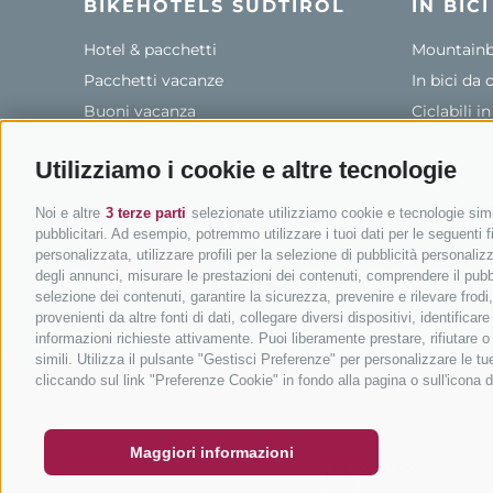
BIKEHOTELS SÜDTIROL
IN BIC
Hotel & pacchetti
Mountainbi
Pacchetti vacanze
In bici da 
Buoni vacanza
Ciclabili i
Hot Deals
Scuole bik
Utilizziamo i cookie e altre tecnologie
Bike & Work
Tutti i tou
Noi e altre
3 terze parti
selezionate utilizziamo cookie e tecnologie simil
pubblicitari. Ad esempio, potremmo utilizzare i tuoi dati per le seguenti fin
personalizzata, utilizzare profili per la selezione di pubblicità personaliz
info
degli annunci, misurare le prestazioni dei contenuti, comprendere il pubbli
selezione dei contenuti, garantire la sicurezza, prevenire e rilevare frod
provenienti da altre fonti di dati, collegare diversi dispositivi, identific
informazioni richieste attivamente. Puoi liberamente prestare, rifiutare 
simili. Utilizza il pulsante "Gestisci Preferenze" per personalizzare le 
BUONO
FAQ - GARANZIA DI QUALITÀ
NEWSLETT
cliccando sul link "Preferenze Cookie" in fondo alla pagina o sull'icona d
CREDITS
|
MAPPA DEL SITO
|
COOKIE POLICY
|
PRIVACY
|
PRE
Maggiori informazioni
RICHIESTA
QUANDO?
-