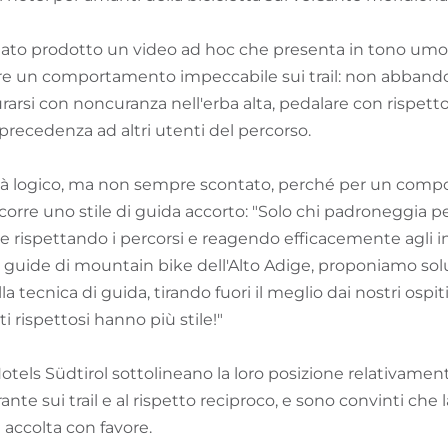
ato prodotto un video ad hoc che presenta in tono umori
 un comportamento impeccabile sui trail: non abbandona
rarsi con noncuranza nell'erba alta, pedalare con rispet
precedenza ad altri utenti del percorso.
ltà logico, ma non sempre scontato, perché per un comp
corre uno stile di guida accorto: "Solo chi padroneggia 
e rispettando i percorsi e reagendo efficacemente agli im
 guide di mountain bike dell'Alto Adige, proponiamo soluz
 tecnica di guida, tirando fuori il meglio dai nostri ospit
ti rispettosi hanno più stile!"
otels Südtirol sottolineano la loro posizione relativame
nte sui trail e al rispetto reciproco, e sono convinti che
à accolta con favore.