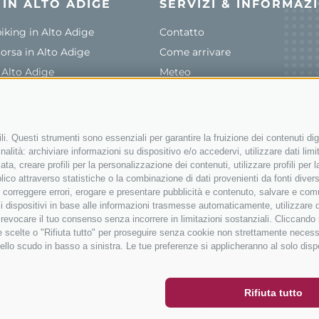
I IN ALTO ADIGE
SERVIZI & INFORMAZ
king in Alto Adige
Contatto
corsa in Alto Adige
Come arrivare
n Alto Adige
Meteo
e
Eventi
r
Catalogo
i. Questi strumenti sono essenziali per garantire la fruizione dei contenuti dig
alità: archiviare informazioni su dispositivo e/o accedervi, utilizzare dati limita
zata, creare profili per la personalizzazione dei contenuti, utilizzare profili per
@bikehotels.it
co attraverso statistiche o la combinazione di dati provenienti da fonti diverse, 
i, correggere errori, erogare e presentare pubblicità e contenuto, salvare e co
are i dispositivi in base alle informazioni trasmesse automaticamente, utilizzare 
o revocare il tuo consenso senza incorrere in limitazioni sostanziali. Cliccando
tue scelte o "Rifiuta tutto" per proseguire senza cookie non strettamente neces
ER
SOCIAL WALL
METEO
ello scudo in basso a sinistra. Le tue preferenze si applicheranno al solo disp
FERENZE COOKIES
Rifiuta tutto
DOVE?