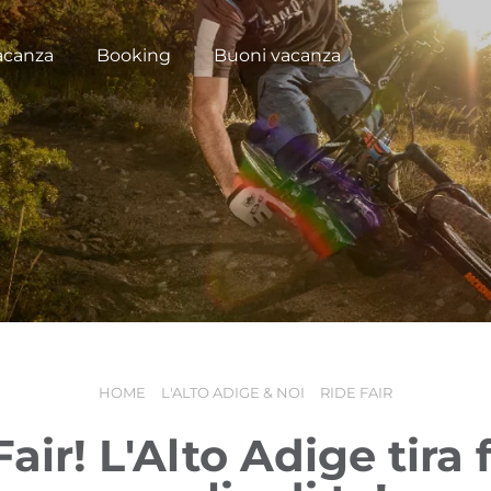
acanza
Booking
Buoni vacanza
HOME
L'ALTO ADIGE & NOI
RIDE FAIR
air! L'Alto Adige tira f