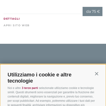
da
75 €
DETTAGLI
APRI SITO WEB
BIKEHOTELS
IN BICI IN ALTO
SERVIZI
Utilizziamo i cookie e altre
SÜDTIROL
ADIGE
INFORM
Contin
tecnologie
Hotel & pacchetti
Mountainbiking in Alto
Contatto
Noi e altre
3 terze parti
selezionate utilizziamo cookie e tecnologie
Adige
Pacchetti vacanze
Come arriv
simili. Questi strumenti sono essenziali per garantire la fruizione dei
In bici da corsa in Alto
contenuti digitali, migliorare la navigazione e, previo tuo consenso,
Buoni vacanza
Meteo
per scopi pubblicitari. Ad esempio, potremmo utilizzare i tuoi dati per
Adige
Hot Deals
Eventi
le seguenti finalità: archiviare informazioni su dispositivo e/o