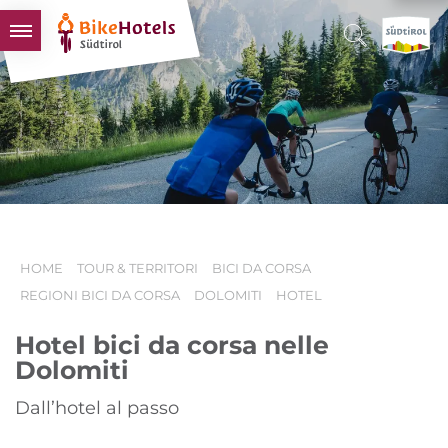
BIKEHOTELS
HOTELS & PACCHETTI
TOUR & TERRITORI
L'ALTO ADIGE & NOI
INFO UTILI
HOME
TOUR & TERRITORI
BICI DA CORSA
REGIONI BICI DA CORSA
DOLOMITI
HOTEL
Hotel bici da corsa nelle
Dolomiti
Dall’hotel al passo