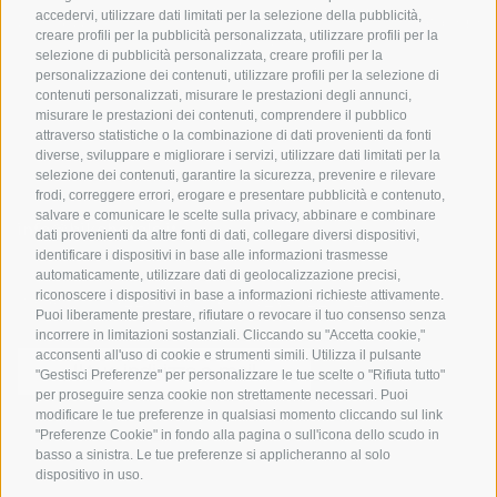
Ciclabili in Alto Adige
accedervi, utilizzare dati limitati per la selezione della pubblicità,
Bike & Work
Catalogo
creare profili per la pubblicità personalizzata, utilizzare profili per la
Scuole bike
selezione di pubblicità personalizzata, creare profili per la
Tutti i tour
personalizzazione dei contenuti, utilizzare profili per la selezione di
contenuti personalizzati, misurare le prestazioni degli annunci,
misurare le prestazioni dei contenuti, comprendere il pubblico
attraverso statistiche o la combinazione di dati provenienti da fonti
diverse, sviluppare e migliorare i servizi, utilizzare dati limitati per la
selezione dei contenuti, garantire la sicurezza, prevenire e rilevare
frodi, correggere errori, erogare e presentare pubblicità e contenuto,
salvare e comunicare le scelte sulla privacy, abbinare e combinare
info@bikehotels.it
dati provenienti da altre fonti di dati, collegare diversi dispositivi,
identificare i dispositivi in base alle informazioni trasmesse
automaticamente, utilizzare dati di geolocalizzazione precisi,
riconoscere i dispositivi in base a informazioni richieste attivamente.
ISCRIVITI ALLA NOSTRA NEWSLETTER
Puoi liberamente prestare, rifiutare o revocare il tuo consenso senza
incorrere in limitazioni sostanziali. Cliccando su "Accetta cookie,"
acconsenti all'uso di cookie e strumenti simili. Utilizza il pulsante
"Gestisci Preferenze" per personalizzare le tue scelte o "Rifiuta tutto"
per proseguire senza cookie non strettamente necessari. Puoi
modificare le tue preferenze in qualsiasi momento cliccando sul link
ISCRIVITI ADESSO
"Preferenze Cookie" in fondo alla pagina o sull'icona dello scudo in
basso a sinistra. Le tue preferenze si applicheranno al solo
dispositivo in uso.