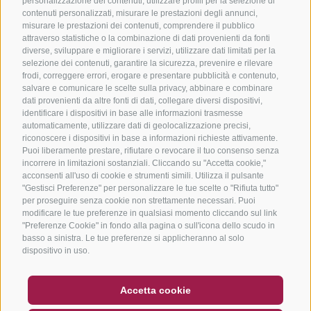
personalizzazione dei contenuti, utilizzare profili per la selezione di
contenuti personalizzati, misurare le prestazioni degli annunci,
misurare le prestazioni dei contenuti, comprendere il pubblico
attraverso statistiche o la combinazione di dati provenienti da fonti
diverse, sviluppare e migliorare i servizi, utilizzare dati limitati per la
selezione dei contenuti, garantire la sicurezza, prevenire e rilevare
frodi, correggere errori, erogare e presentare pubblicità e contenuto,
salvare e comunicare le scelte sulla privacy, abbinare e combinare
dati provenienti da altre fonti di dati, collegare diversi dispositivi,
identificare i dispositivi in base alle informazioni trasmesse
automaticamente, utilizzare dati di geolocalizzazione precisi,
riconoscere i dispositivi in base a informazioni richieste attivamente.
Puoi liberamente prestare, rifiutare o revocare il tuo consenso senza
incorrere in limitazioni sostanziali. Cliccando su "Accetta cookie,"
acconsenti all'uso di cookie e strumenti simili. Utilizza il pulsante
"Gestisci Preferenze" per personalizzare le tue scelte o "Rifiuta tutto"
per proseguire senza cookie non strettamente necessari. Puoi
modificare le tue preferenze in qualsiasi momento cliccando sul link
"Preferenze Cookie" in fondo alla pagina o sull'icona dello scudo in
basso a sinistra. Le tue preferenze si applicheranno al solo
dispositivo in uso.
BUONO
FAQ - GARANZIA DI QUALITÀ
Accetta cookie
NEWSLETTER
SOCIAL WALL
METEO