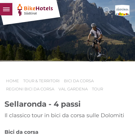
BIKEHOTELS
HOTELS & PACCHETTI
TOUR & TERRITORI
L'ALTO ADIGE & NOI
INFO UTILI
HOME
TOUR & TERRITORI
BICI DA CORSA
REGIONI BICI DA CORSA
VAL GARDENA
TOUR
Sellaronda - 4 passi
Il classico tour in bici da corsa sulle Dolomiti
Bici da corsa