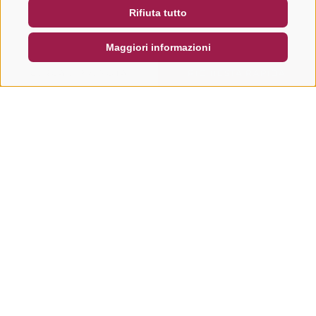
Rifiuta tutto
DE
IT
EN
Maggiori informazioni
CERCA E PRENOTA
RICHIESTA RAPIDA
Altri tour in questa regione