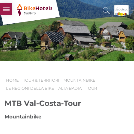
BIKEHOTELS
HOTELS & PACCHETTI
TOUR & TERRITORI
L'ALTO ADIGE & NOI
INFO UTILI
HOME
TOUR & TERRITORI
MOUNTAINBIKE
LE REGIONI DELLA BIKE
ALTA BADIA
TOUR
MTB Val-Costa-Tour
Mountainbike