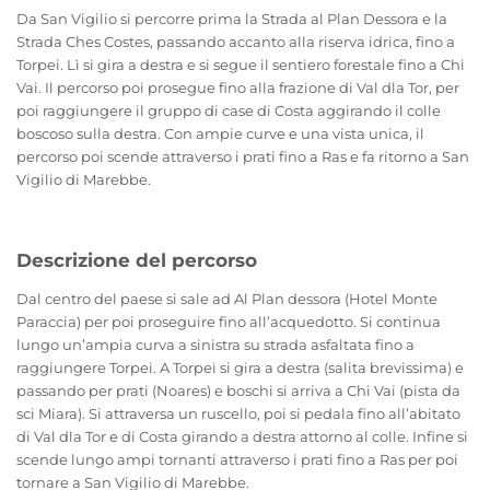
Da San Vigilio si percorre prima la Strada al Plan Dessora e la
Strada Ches Costes, passando accanto alla riserva idrica, fino a
Torpei. Lì si gira a destra e si segue il sentiero forestale fino a Chi
Vai. Il percorso poi prosegue fino alla frazione di Val dla Tor, per
poi raggiungere il gruppo di case di Costa aggirando il colle
boscoso sulla destra. Con ampie curve e una vista unica, il
percorso poi scende attraverso i prati fino a Ras e fa ritorno a San
Vigilio di Marebbe.
Descrizione del percorso
Dal centro del paese si sale ad Al Plan dessora (Hotel Monte
Paraccia) per poi proseguire fino all’acquedotto. Si continua
lungo un’ampia curva a sinistra su strada asfaltata fino a
raggiungere Torpei. A Torpei si gira a destra (salita brevissima) e
passando per prati (Noares) e boschi si arriva a Chi Vai (pista da
sci Miara). Si attraversa un ruscello, poi si pedala fino all’abitato
di Val dla Tor e di Costa girando a destra attorno al colle. Infine si
scende lungo ampi tornanti attraverso i prati fino a Ras per poi
tornare a San Vigilio di Marebbe.