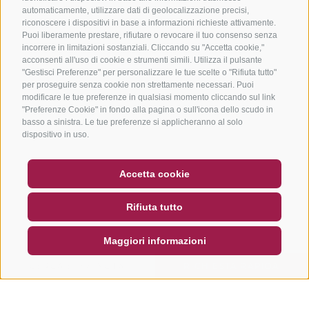
automaticamente, utilizzare dati di geolocalizzazione precisi,
riconoscere i dispositivi in base a informazioni richieste attivamente.
Puoi liberamente prestare, rifiutare o revocare il tuo consenso senza
incorrere in limitazioni sostanziali. Cliccando su "Accetta cookie,"
acconsenti all'uso di cookie e strumenti simili. Utilizza il pulsante
"Gestisci Preferenze" per personalizzare le tue scelte o "Rifiuta tutto"
per proseguire senza cookie non strettamente necessari. Puoi
modificare le tue preferenze in qualsiasi momento cliccando sul link
"Preferenze Cookie" in fondo alla pagina o sull'icona dello scudo in
basso a sinistra. Le tue preferenze si applicheranno al solo
dispositivo in uso.
BUONO
FAQ - GARANZIA DI QUALITÀ
Accetta cookie
NEWSLETTER
SOCIAL WALL
METEO
Rifiuta tutto
DE
IT
EN
Maggiori informazioni
CERCA E PRENOTA
RICHIESTA RAPIDA