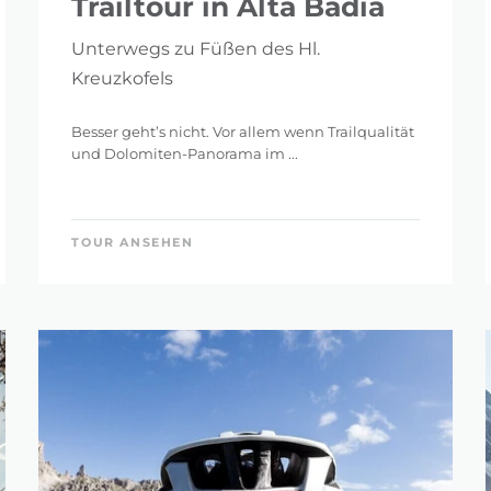
Trailtour in Alta Badia
Unterwegs zu Füßen des Hl.
Kreuzkofels
Besser geht’s nicht. Vor allem wenn Trailqualität
und Dolomiten-Panorama im ...
TOUR ANSEHEN