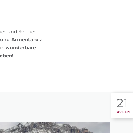
BIKEHOTELS FINDEN
URLAUBSPAKETE
nes und Sennes,
 und Armentarola
ers
wunderbare
ieben!
21
TOUREN