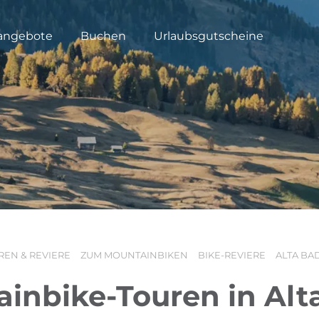
angebote
Buchen
Urlaubsgutscheine
REN & REVIERE
ZUM MOUNTAINBIKEN
BIKE-REVIERE
ALTA BA
inbike-Touren in Alt