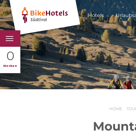
Hotels
Urlaubs
BIKEHOTELS
0
HOTELS & PAKETE
Merken
TOUREN & REVIERE
SÜDTIROL & WIR
HOME
TOU
SCHLUSSLICHTER
Mounta