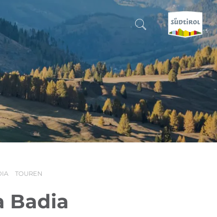
SUCHEN & BUCHEN
ENTDECKE SÜDTIROL
WANN?
-
WOHIN?
DIA
TOUREN
WAS?
a Badia