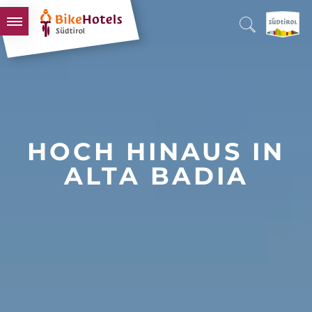
BIKEHOTELS
HOTELS & PAKETE
TOUREN & REVIERE
SÜDTIROL & WIR
HOCH HINAUS IN
SCHLUSSLICHTER
ALTA BADIA