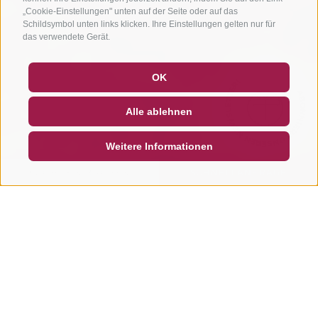
„Cookie-Einstellungen" unten auf der Seite oder auf das
Schildsymbol unten links klicken. Ihre Einstellungen gelten nur für
das verwendete Gerät.
GUTSCHEINE
FAQ - QUALITÄTSGARANTIE
ABONNIERE UNSEREN NEWSLETTER!
OK
NEWSLETTER
SOCIAL WALL
WETTER
Alle ablehnen
DE
IT
EN
Weitere Informationen
SUCHEN & BUCHEN
SCHNELLANFRAGE
HOME
TOUREN & REVIERE
ZUM MOUNTAINBIKEN
BIKE-REVIERE
ALTA BADIA
Bike-Urlaub in Alta Badia
Ladinisch von Herzen