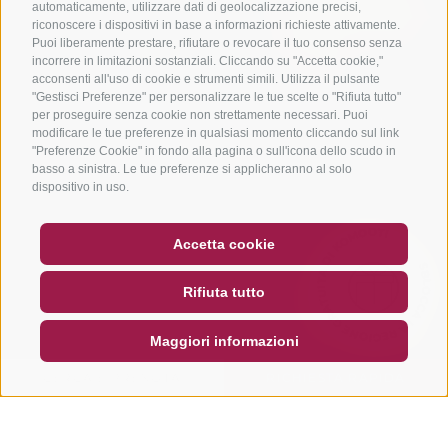
automaticamente, utilizzare dati di geolocalizzazione precisi,
riconoscere i dispositivi in base a informazioni richieste attivamente.
Puoi liberamente prestare, rifiutare o revocare il tuo consenso senza
incorrere in limitazioni sostanziali. Cliccando su "Accetta cookie,"
acconsenti all'uso di cookie e strumenti simili. Utilizza il pulsante
"Gestisci Preferenze" per personalizzare le tue scelte o "Rifiuta tutto"
per proseguire senza cookie non strettamente necessari. Puoi
modificare le tue preferenze in qualsiasi momento cliccando sul link
"Preferenze Cookie" in fondo alla pagina o sull'icona dello scudo in
basso a sinistra. Le tue preferenze si applicheranno al solo
dispositivo in uso.
SBLOCCA LA REGIONE GRATUITA DI KOMOOT!
BUONO
FAQ - GARANZIA DI QUALITÀ
Accetta cookie
NEWSLETTER
SOCIAL WALL
METEO
Rifiuta tutto
DE
IT
EN
Maggiori informazioni
CERCA E PRENOTA
RICHIESTA RAPIDA