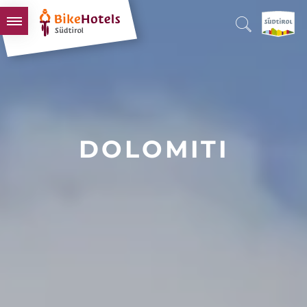
BIKEHOTELS
HOTELS & PACCHETTI
TOUR & TERRITORI
L'ALTO ADIGE & NOI
DOLOMITI
INFO UTILI