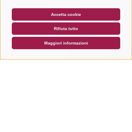
BUONO
FAQ - GARANZIA DI QUALITÀ
Accetta cookie
NEWSLETTER
SOCIAL WALL
METEO
Rifiuta tutto
DE
IT
EN
Maggiori informazioni
CERCA E PRENOTA
RICHIESTA RAPIDA