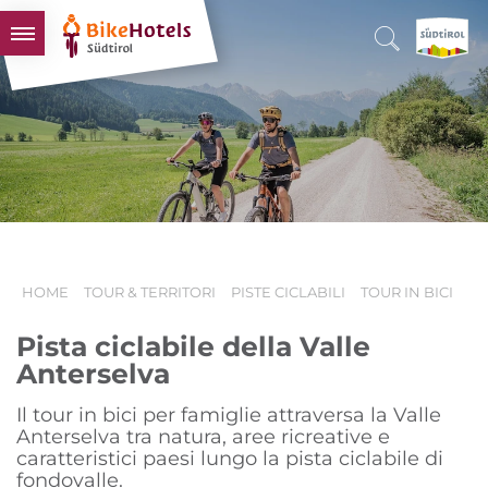
BIKEHOTELS
HOTELS & PACCHETTI
TOUR & TERRITORI
L'ALTO ADIGE & NOI
INFO UTILI
HOME
TOUR & TERRITORI
PISTE CICLABILI
TOUR IN BICI
Pista ciclabile della Valle
Anterselva
Il tour in bici per famiglie attraversa la Valle
Anterselva tra natura, aree ricreative e
caratteristici paesi lungo la pista ciclabile di
fondovalle.