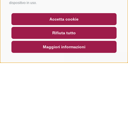
dispositivo in uso.
BUONO
FAQ - GARANZIA DI QUALITÀ
Accetta cookie
NEWSLETTER
SOCIAL WALL
METEO
Rifiuta tutto
DE
IT
EN
Maggiori informazioni
CERCA E PRENOTA
RICHIESTA RAPIDA