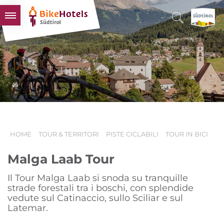
BIKEHOTELS
HOTELS & PACCHETTI
TOUR & TERRITORI
L'ALTO ADIGE & NOI
INFO UTILI
HOME
TOUR & TERRITORI
PISTE CICLABILI
TOUR IN BICI
Malga Laab Tour
Il Tour Malga Laab si snoda su tranquille
strade forestali tra i boschi, con splendide
vedute sul Catinaccio, sullo Sciliar e sul
Latemar.