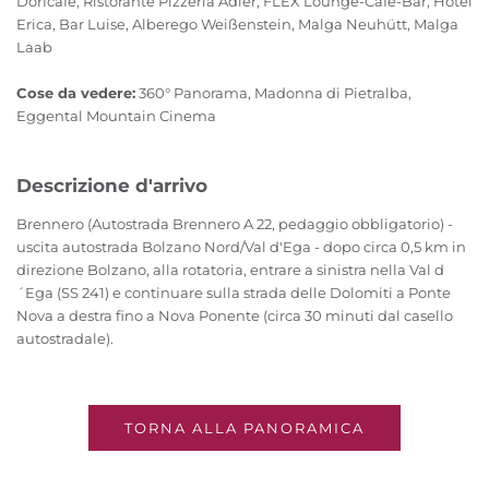
Dorfcafè, Ristorante Pizzeria Adler, FLEX Lounge-Cafè-Bar, Hotel
Erica, Bar Luise, Alberego Weißenstein, Malga Neuhütt, Malga
Laab
Cose da vedere:
360° Panorama, Madonna di Pietralba,
Eggental Mountain Cinema
Descrizione d'arrivo
Brennero (Autostrada Brennero A 22, pedaggio obbligatorio) -
uscita autostrada Bolzano Nord/Val d'Ega - dopo circa 0,5 km in
direzione Bolzano, alla rotatoria, entrare a sinistra nella Val d
´Ega (SS 241) e continuare sulla strada delle Dolomiti a Ponte
Nova a destra fino a Nova Ponente (circa 30 minuti dal casello
autostradale).
TORNA ALLA PANORAMICA