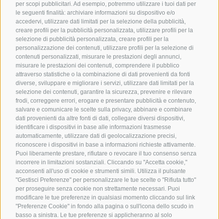
per scopi pubblicitari. Ad esempio, potremmo utilizzare i tuoi dati per
le seguenti finalità: archiviare informazioni su dispositivo e/o
accedervi, utilizzare dati limitati per la selezione della pubblicità,
creare profili per la pubblicità personalizzata, utilizzare profili per la
selezione di pubblicità personalizzata, creare profili per la
personalizzazione dei contenuti, utilizzare profili per la selezione di
contenuti personalizzati, misurare le prestazioni degli annunci,
misurare le prestazioni dei contenuti, comprendere il pubblico
attraverso statistiche o la combinazione di dati provenienti da fonti
diverse, sviluppare e migliorare i servizi, utilizzare dati limitati per la
selezione dei contenuti, garantire la sicurezza, prevenire e rilevare
frodi, correggere errori, erogare e presentare pubblicità e contenuto,
salvare e comunicare le scelte sulla privacy, abbinare e combinare
dati provenienti da altre fonti di dati, collegare diversi dispositivi,
identificare i dispositivi in base alle informazioni trasmesse
automaticamente, utilizzare dati di geolocalizzazione precisi,
riconoscere i dispositivi in base a informazioni richieste attivamente.
Puoi liberamente prestare, rifiutare o revocare il tuo consenso senza
incorrere in limitazioni sostanziali. Cliccando su "Accetta cookie,"
acconsenti all'uso di cookie e strumenti simili. Utilizza il pulsante
"Gestisci Preferenze" per personalizzare le tue scelte o "Rifiuta tutto"
per proseguire senza cookie non strettamente necessari. Puoi
modificare le tue preferenze in qualsiasi momento cliccando sul link
"Preferenze Cookie" in fondo alla pagina o sull'icona dello scudo in
basso a sinistra. Le tue preferenze si applicheranno al solo