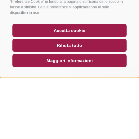
"Preferenze Cookie" in fondo alla pagina o sull'icona dello scudo in
basso a sinistra. Le tue preferenze si applicheranno al solo
dispositivo in uso.
BUONO
FAQ - GARANZIA DI QUALITÀ
Accetta cookie
NEWSLETTER
SOCIAL WALL
METEO
Rifiuta tutto
DE
IT
EN
Maggiori informazioni
CERCA E PRENOTA
RICHIESTA RAPIDA