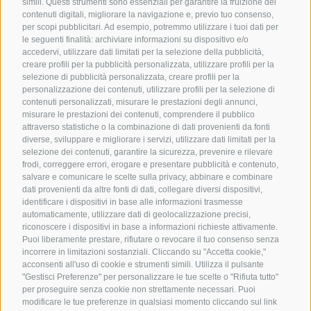
simili. Questi strumenti sono essenziali per garantire la fruizione dei
contenuti digitali, migliorare la navigazione e, previo tuo consenso,
per scopi pubblicitari. Ad esempio, potremmo utilizzare i tuoi dati per
le seguenti finalità: archiviare informazioni su dispositivo e/o
accedervi, utilizzare dati limitati per la selezione della pubblicità,
creare profili per la pubblicità personalizzata, utilizzare profili per la
selezione di pubblicità personalizzata, creare profili per la
personalizzazione dei contenuti, utilizzare profili per la selezione di
contenuti personalizzati, misurare le prestazioni degli annunci,
misurare le prestazioni dei contenuti, comprendere il pubblico
attraverso statistiche o la combinazione di dati provenienti da fonti
diverse, sviluppare e migliorare i servizi, utilizzare dati limitati per la
selezione dei contenuti, garantire la sicurezza, prevenire e rilevare
frodi, correggere errori, erogare e presentare pubblicità e contenuto,
salvare e comunicare le scelte sulla privacy, abbinare e combinare
dati provenienti da altre fonti di dati, collegare diversi dispositivi,
identificare i dispositivi in base alle informazioni trasmesse
automaticamente, utilizzare dati di geolocalizzazione precisi,
riconoscere i dispositivi in base a informazioni richieste attivamente.
Puoi liberamente prestare, rifiutare o revocare il tuo consenso senza
incorrere in limitazioni sostanziali. Cliccando su "Accetta cookie,"
acconsenti all'uso di cookie e strumenti simili. Utilizza il pulsante
"Gestisci Preferenze" per personalizzare le tue scelte o "Rifiuta tutto"
per proseguire senza cookie non strettamente necessari. Puoi
modificare le tue preferenze in qualsiasi momento cliccando sul link