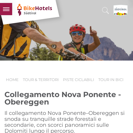
BIKEHOTELS
HOTELS & PACCHETTI
TOUR & TERRITORI
L'ALTO ADIGE & NOI
INFO UTILI
HOME
TOUR & TERRITORI
PISTE CICLABILI
TOUR IN BICI
Collegamento Nova Ponente -
Obereggen
Il collegamento Nova Ponente–Obereggen si
snoda su tranquille strade forestali e
secondarie, con scorci panoramici sulle
Dolomiti lungo il percorso.