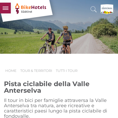
BIKEHOTELS
HOTELS & PACCHETTI
TOUR & TERRITORI
L'ALTO ADIGE & NOI
INFO UTILI
HOME
TOUR & TERRITORI
TUTTI I TOUR
Pista ciclabile della Valle
Anterselva
Il tour in bici per famiglie attraversa la Valle
Anterselva tra natura, aree ricreative e
caratteristici paesi lungo la pista ciclabile di
fondovalle.