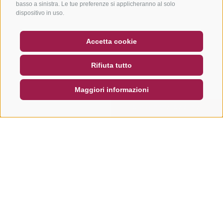
basso a sinistra. Le tue preferenze si applicheranno al solo
dispositivo in uso.
BUONO
FAQ - GARANZIA DI QUALITÀ
Accetta cookie
NEWSLETTER
SOCIAL WALL
METEO
Rifiuta tutto
DE
IT
EN
Maggiori informazioni
CERCA E PRENOTA
RICHIESTA RAPIDA