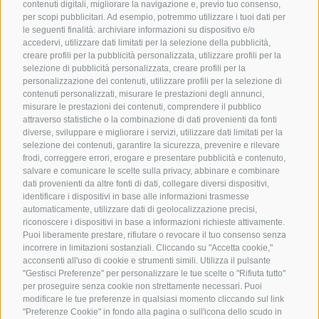
contenuti digitali, migliorare la navigazione e, previo tuo consenso,
per scopi pubblicitari. Ad esempio, potremmo utilizzare i tuoi dati per
le seguenti finalità: archiviare informazioni su dispositivo e/o
accedervi, utilizzare dati limitati per la selezione della pubblicità,
creare profili per la pubblicità personalizzata, utilizzare profili per la
selezione di pubblicità personalizzata, creare profili per la
personalizzazione dei contenuti, utilizzare profili per la selezione di
contenuti personalizzati, misurare le prestazioni degli annunci,
misurare le prestazioni dei contenuti, comprendere il pubblico
attraverso statistiche o la combinazione di dati provenienti da fonti
diverse, sviluppare e migliorare i servizi, utilizzare dati limitati per la
selezione dei contenuti, garantire la sicurezza, prevenire e rilevare
frodi, correggere errori, erogare e presentare pubblicità e contenuto,
salvare e comunicare le scelte sulla privacy, abbinare e combinare
dati provenienti da altre fonti di dati, collegare diversi dispositivi,
identificare i dispositivi in base alle informazioni trasmesse
automaticamente, utilizzare dati di geolocalizzazione precisi,
riconoscere i dispositivi in base a informazioni richieste attivamente.
Puoi liberamente prestare, rifiutare o revocare il tuo consenso senza
incorrere in limitazioni sostanziali. Cliccando su "Accetta cookie,"
acconsenti all'uso di cookie e strumenti simili. Utilizza il pulsante
"Gestisci Preferenze" per personalizzare le tue scelte o "Rifiuta tutto"
per proseguire senza cookie non strettamente necessari. Puoi
modificare le tue preferenze in qualsiasi momento cliccando sul link
"Preferenze Cookie" in fondo alla pagina o sull'icona dello scudo in