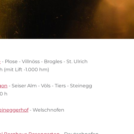
e
- Plose - Villnöss - Brogles - St. Ulrich
h (mit Lift -1.000 hm)
gon
- Seiser Alm - Völs - Tiers - Steinegg
10 h
teineggerhof
- Welschnofen