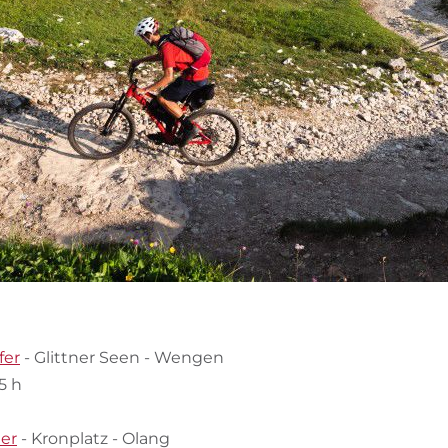
fer
- Glittner Seen - Wengen
5 h
der
- Kronplatz - Olang