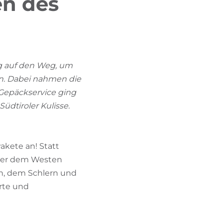
en des
BIKEHOTELS FINDEN
URLAUBSPAKETE
ng auf den Weg, um
en. Dabei nahmen die
Gepäckservice ging
üdtiroler Kulisse.
akete an! Statt
 oder dem Westen
nen, dem Schlern und
erte und