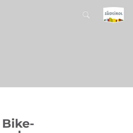
SUCHEN & BUCHEN
ENTDECKE SÜDTIROL
WANN?
-
WOHIN?
WAS?
 Bike-