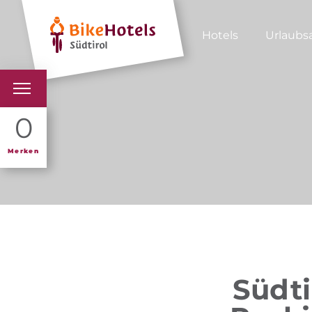
Hotels
Urlaubs
BIKEHOTELS
0
HOTELS & PAKETE
Merken
TOUREN & REVIERE
SÜDTIROL & WIR
SCHLUSSLICHTER
Südti