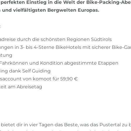
 perfekten Einstieg in die Welt der Bike-Packing-Abe
 und vielfältigsten Bergwelten Europas.
:
adreise durch die schönsten Regionen Südtirols
gen in 3- bis 4-Sterne BikeHotels mit sicherer Bike-G
atung
 Fahrkönnen und Kondition abgestimmte Etappen
ing dank Self Guiding
account von komoot für 59,90 €
it am Abreisetag
bietet dir in vier Tagen das Beste, was das Pustertal zu 