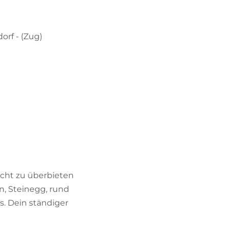
orf - (Zug)
icht zu überbieten
en, Steinegg, rund
. Dein ständiger