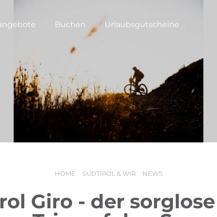
angebote
Buchen
Urlaubsgutscheine
HOME
SÜDTIROL & WIR
NEWS
rol Giro - der sorglose