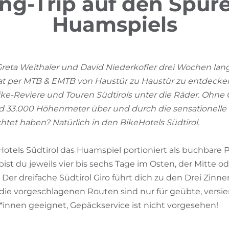
ng-Trip auf den Spur
Huamspiels
reta Weithaler und David Niederkofler drei Wochen la
mat per MTB & EMTB von Haustür zu Haustür zu entdeck
ke-Reviere und Touren Südtirols unter die Räder. Ohne 
d 33.000 Höhenmeter über und durch die sensationelle S
tet haben? Natürlich in den BikeHotels Südtirol.
Hotels Südtirol das Huamspiel portioniert als buchbare P
ist du jeweils vier bis sechs Tage im Osten, der Mitte
 Der dreifache Südtirol Giro führt dich zu den Drei Zin
 die vorgeschlagenen Routen sind nur für geübte, versi
*innen geeignet, Gepäckservice ist nicht vorgesehen!