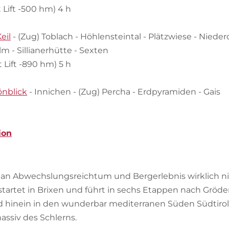
 Lift -500 hm) 4 h
eil
- (Zug) Toblach - Höhlensteintal - Plätzwiese - Niederd
elm - Sillianerhütte - Sexten
 Lift -890 hm) 5 h
önblick
- Innichen - (Zug) Percha - Erdpyramiden - Gais
ion
er an Abwechslungsreichtum und Bergerlebnis wirklich n
o startet in Brixen und führt in sechs Etappen nach Gröd
hinein in den wunderbar mediterranen Süden Südtirols
assiv des Schlerns.