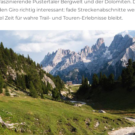
 faszinierende Pustertaler Bergwelt und der Dolomiten.
en Giro richtig interessant: fade Streckenabschnitte we
el Zeit für wahre Trail- und Touren-Erlebnisse bleibt.