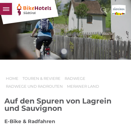
BIKEHOTELS
HOTELS & PAKETE
TOUREN & REVIERE
SÜDTIROL & WIR
SCHLUSSLICHTER
HOME
TOUREN & REVIERE
RADWEGE
RADWEGE UND RADROUTEN
MERANER LAND
Auf den Spuren von Lagrein
und Sauvignon
E-Bike & Radfahren