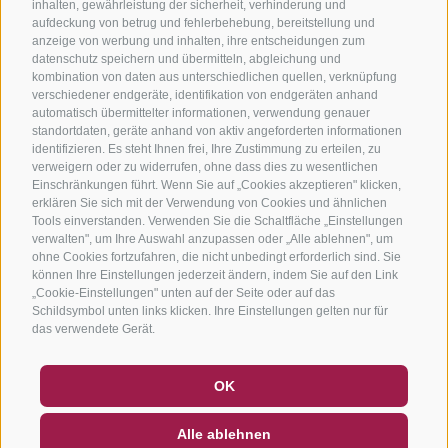
inhalten, gewährleistung der sicherheit, verhinderung und
aufdeckung von betrug und fehlerbehebung, bereitstellung und
anzeige von werbung und inhalten, ihre entscheidungen zum
datenschutz speichern und übermitteln, abgleichung und
kombination von daten aus unterschiedlichen quellen, verknüpfung
verschiedener endgeräte, identifikation von endgeräten anhand
automatisch übermittelter informationen, verwendung genauer
standortdaten, geräte anhand von aktiv angeforderten informationen
identifizieren. Es steht Ihnen frei, Ihre Zustimmung zu erteilen, zu
verweigern oder zu widerrufen, ohne dass dies zu wesentlichen
Einschränkungen führt. Wenn Sie auf „Cookies akzeptieren" klicken,
erklären Sie sich mit der Verwendung von Cookies und ähnlichen
Tools einverstanden. Verwenden Sie die Schaltfläche „Einstellungen
verwalten", um Ihre Auswahl anzupassen oder „Alle ablehnen", um
ohne Cookies fortzufahren, die nicht unbedingt erforderlich sind. Sie
können Ihre Einstellungen jederzeit ändern, indem Sie auf den Link
„Cookie-Einstellungen" unten auf der Seite oder auf das
Schildsymbol unten links klicken. Ihre Einstellungen gelten nur für
das verwendete Gerät.
GUTSCHEINE
FAQ - QUALITÄTSGARANTIE
OK
NEWSLETTER
SOCIAL WALL
WETTER
Alle ablehnen
DE
IT
EN