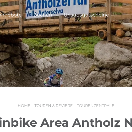
angebote
Buchen
Urlaubsgutscheine
HOME
TOUREN & REVIERE
TOURENZENTRALE
nbike Area Antholz N