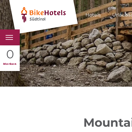
Hotels
Urlaubs
BIKEHOTELS
0
HOTELS & PAKETE
Merken
TOUREN & REVIERE
SÜDTIROL & WIR
SCHLUSSLICHTER
Mountai