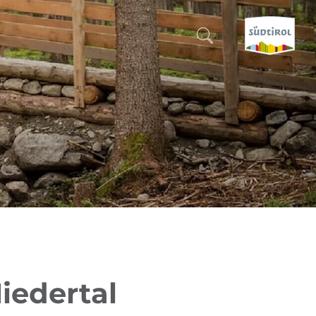
SUCHEN & BUCHEN
ENTDECKE SÜDTIROL
WANN?
-
WOHIN?
WAS?
iedertal