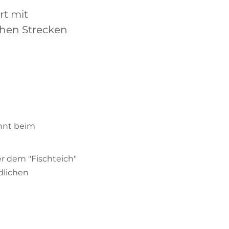
BIKEHOTELS FINDEN
rt mit
chen Strecken
URLAUBSPAKETE
nnt beim
r dem "Fischteich"
edlichen