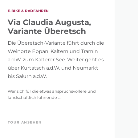
146 km
E-BIKE & RADFAHREN
Via Claudia Augusta,
Variante Überetsch
Die Überetsch-Variante führt durch die
Weinorte Eppan, Kaltern und Tramin
a.d.W. zum Kalterer See. Weiter geht es
5.121 m
über Kurtatsch a.d.W. und Neumarkt
bis Salurn a.d.W.
Wer sich für die etwas anspruchsvollere und
landschaftlich lohnende ...
TOUR ANSEHEN