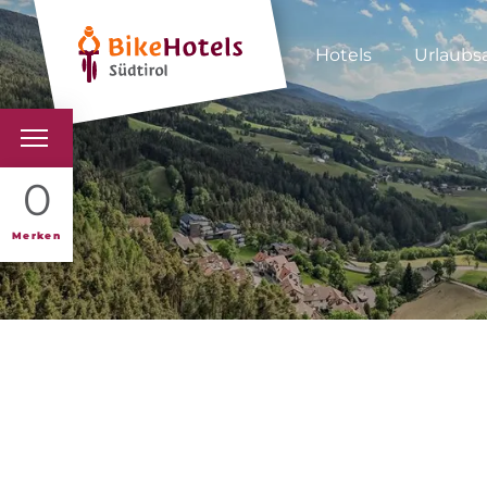
Hotels
Urlaubs
BIKEHOTELS
0
HOTELS & PAKETE
Merken
TOUREN & REVIERE
SÜDTIROL & WIR
SCHLUSSLICHTER