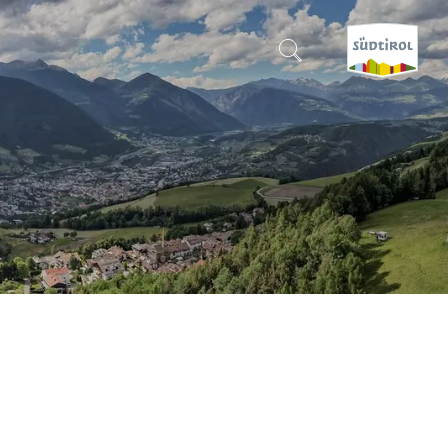
SUCHEN & BUCHEN
ENTDECKE SÜDTIROL
WANN?
-
WOHIN?
WAS?