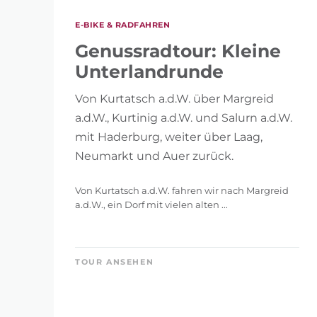
0 km
E-BIKE & RADFAHREN
Genussradtour: Kleine
Unterlandrunde
Von Kurtatsch a.d.W. über Margreid
HÖHENMETER
a.d.W., Kurtinig a.d.W. und Salurn a.d.W.
mit Haderburg, weiter über Laag,
1 m
Neumarkt und Auer zurück.
Von Kurtatsch a.d.W. fahren wir nach Margreid
a.d.W., ein Dorf mit vielen alten ...
FILTE
SUCHE
TOUR ANSEHEN