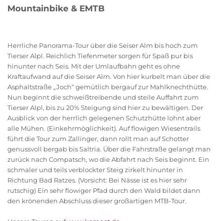
Mountainbike & EMTB
Herrliche Panorama-Tour über die Seiser Alm bis hoch zum
Tierser Alpl. Reichlich Tiefenmeter sorgen für Spaß pur bis
hinunter nach Seis. Mit der Umlaufbahn geht es ohne
Kraftaufwand auf die Seiser Alm. Von hier kurbelt man über die
Asphaltstraße „Joch“ gemütlich bergauf zur Mahlknechthütte.
Nun beginnt die schweißtreibende und steile Auffahrt zum
Tierser Alpl, bis zu 20% Steigung sind hier zu bewältigen. Der
Ausblick von der herrlich gelegenen Schutzhütte lohnt aber
alle Mühen. (Einkehrmöglichkeit). Auf flowigen Wiesentrails
führt die Tour zum Zallinger, dann rollt man auf Schotter
genussvoll bergab bis Saltria. Über die Fahrstraße gelangt man
zurück nach Compatsch, wo die Abfahrt nach Seis beginnt. Ein
schmaler und teils verblockter Steig zirkelt hinunter in
Richtung Bad Ratzes. (Vorsicht: Bei Nässe ist es hier sehr
rutschig) Ein sehr flowiger Pfad durch den Wald bildet dann
den krönenden Abschluss dieser großartigen MTB-Tour.