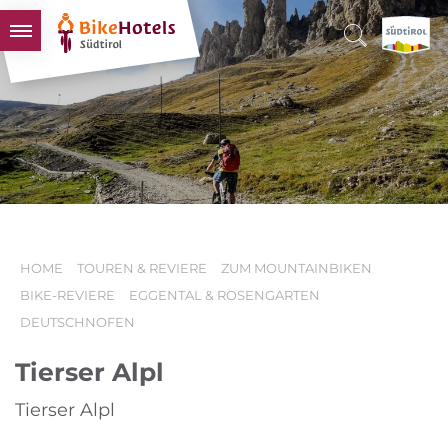
BIKEHOTELS
HOTELS & PAKETE
TOUREN & REVIERE
SÜDTIROL & WIR
SCHLUSSLICHTER
HOME
TOUREN & REVIERE
ZUM MOUNTAINBIKEN
BIKE-REVIERE
EGGENTAL & ROSENGARTEN
DEUTSCHNOFEN
Tierser Alpl
Tierser Alpl