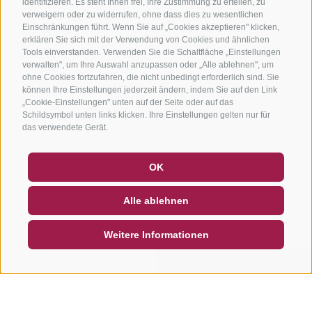
identifizieren. Es steht Ihnen frei, Ihre Zustimmung zu erteilen, zu
verweigern oder zu widerrufen, ohne dass dies zu wesentlichen
Einschränkungen führt. Wenn Sie auf „Cookies akzeptieren" klicken,
erklären Sie sich mit der Verwendung von Cookies und ähnlichen
Tools einverstanden. Verwenden Sie die Schaltfläche „Einstellungen
verwalten", um Ihre Auswahl anzupassen oder „Alle ablehnen", um
ohne Cookies fortzufahren, die nicht unbedingt erforderlich sind. Sie
können Ihre Einstellungen jederzeit ändern, indem Sie auf den Link
„Cookie-Einstellungen" unten auf der Seite oder auf das
Schildsymbol unten links klicken. Ihre Einstellungen gelten nur für
das verwendete Gerät.
GUTSCHEINE
FAQ - QUALITÄTSGARANTIE
OK
NEWSLETTER
SOCIAL WALL
WETTER
Alle ablehnen
DE
IT
EN
Weitere Informationen
SUCHEN & BUCHEN
SCHNELLANFRAGE