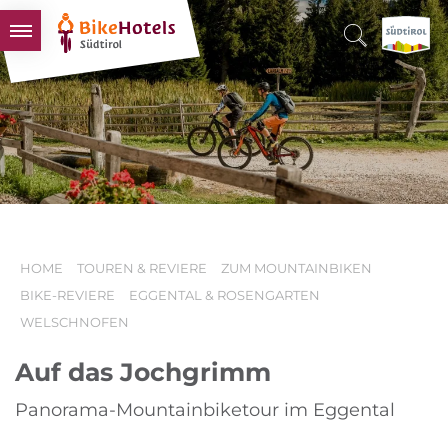
BIKEHOTELS
HOTELS & PAKETE
TOUREN & REVIERE
SÜDTIROL & WIR
SCHLUSSLICHTER
HOME
TOUREN & REVIERE
ZUM MOUNTAINBIKEN
BIKE-REVIERE
EGGENTAL & ROSENGARTEN
WELSCHNOFEN
Auf das Jochgrimm
Panorama-Mountainbiketour im Eggental