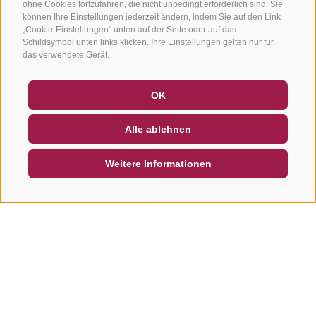
ohne Cookies fortzufahren, die nicht unbedingt erforderlich sind. Sie
können Ihre Einstellungen jederzeit ändern, indem Sie auf den Link
„Cookie-Einstellungen" unten auf der Seite oder auf das
Schildsymbol unten links klicken. Ihre Einstellungen gelten nur für
das verwendete Gerät.
GUTSCHEINE
FAQ - QUALITÄTSGARANTIE
OK
NEWSLETTER
SOCIAL WALL
WETTER
Alle ablehnen
DE
IT
EN
Weitere Informationen
SUCHEN & BUCHEN
SCHNELLANFRAGE
Weitere Touren in dieser
Region