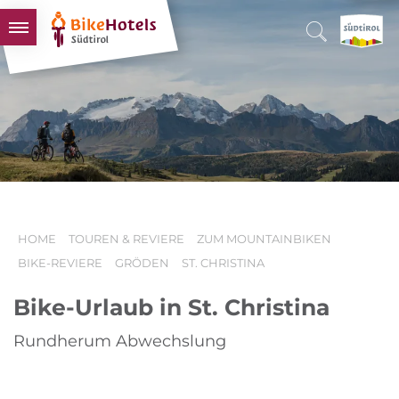
BIKEHOTELS
HOTELS & PAKETE
TOUREN & REVIERE
SÜDTIROL & WIR
SCHLUSSLICHTER
HOME
TOUREN & REVIERE
ZUM MOUNTAINBIKEN
BIKE-REVIERE
GRÖDEN
ST. CHRISTINA
Bike-Urlaub in St. Christina
Rundherum Abwechslung