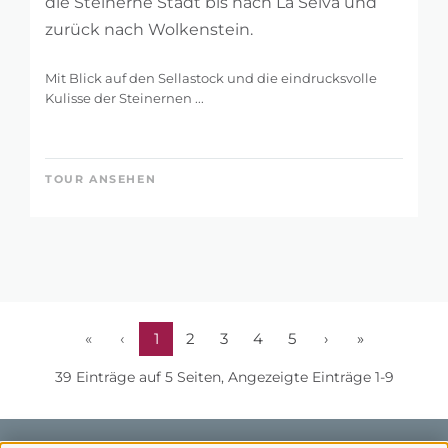
die Steinerne Stadt bis nach La Sëlva und
zurück nach Wolkenstein.
Mit Blick auf den Sellastock und die eindrucksvolle
Kulisse der Steinernen ...
TOUR ANSEHEN
«
‹
1
2
3
4
5
›
»
39 Einträge auf 5 Seiten, Angezeigte Einträge 1-9