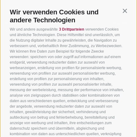
Wir verwenden Cookies und
Contin
andere Technologien
BIKEHOTELS
BIKEN IN
SERVIC
Wir und andere ausgewählte
3 Drittparteien
verwenden Cookies
SÜDTIROL
SÜDTIROL
Kontakt
und ähnliche Technologien. Diese Hilfsmittel sind unerlässlich, um
die Nutzung digitaler Inhalte zu gewährleisten, die Navigation zu
Hotels & Pakete
Mountainbiken in
Anreise
verbessern und, vorbehaltlich Ihrer Zustimmung, zu Werbezwecken.
Südtirol
Urlaubspakete
Wetter
Wir können Ihre Daten zum Beispiel für folgende Zwecke
verwenden: speichern von oder zugriff auf informationen auf einem
Rennradfahren in
Unsere Gutscheine
Events
endgerät, verwendung reduzierter daten zur auswahl von
Südtirol
werbeanzeigen, erstellung von profilen für personalisierte werbung,
Hot Deals
Zum Katal
verwendung von profilen zur auswahl personalisierter werbung,
Radwege in Südtirol
Bike & Work
erstellung von profilen zur personalisierung von inhalten,
Bikeshops & Verleihe
verwendung von profilen zur auswahl personalisierter inhalte,
messung der werbeleistung, messung der performance von inhalten,
Bike-Schulen
analyse von zielgruppen durch statistiken oder kombinationen von
Tourenzentrale
daten aus verschiedenen quellen, entwicklung und verbesserung
der angebote, verwendung reduzierter daten zur auswahl von
inhalten, gewährleistung der sicherheit, verhinderung und
aufdeckung von betrug und fehlerbehebung, bereitstellung und
anzeige von werbung und inhalten, ihre entscheidungen zum
datenschutz speichern und übermitteln, abgleichung und
kombination von daten aus unterschiedlichen quellen, verknüpfung