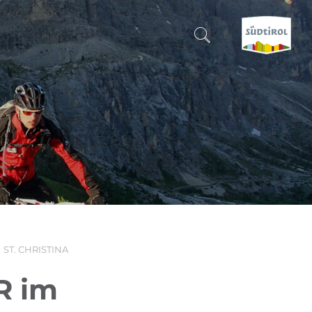
SUCHEN & BUCHEN
ENTDECKE SÜDTIROL
WANN?
-
WOHIN?
ST. CHRISTINA
WAS?
R im