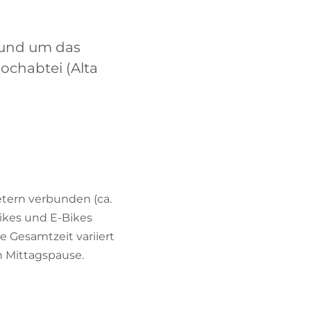
BIKEHOTELS FINDEN
 rund um das
URLAUBSPAKETE
ochabtei (Alta
tern verbunden (ca.
ikes und E-Bikes
ie Gesamtzeit variiert
h Mittagspause.