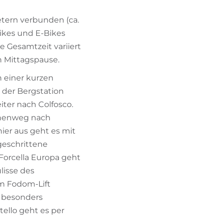
tern verbunden (ca.
ikes und E-Bikes
ie Gesamtzeit variiert
h Mittagspause.
 einer kurzen
b der Bergstation
iter nach Colfosco.
öhenweg nach
ier aus geht es mit
geschrittene
 Forcella Europa geht
lisse des
m Fodom-Lift
l besonders
tello geht es per