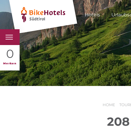
Hotels
Urlaubs
BIKEHOTELS
0
HOTELS & PAKETE
Merken
TOUREN & REVIERE
SÜDTIROL & WIR
HOME
TOUR
SCHLUSSLICHTER
208