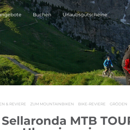
angebote
Buchen
Urlaubsgutscheine
EN & REVIERE
ZUM MOUNTAINBIKEN
BIKE-REVIERE
GRÖDEN
 Sellaronda MTB TOU