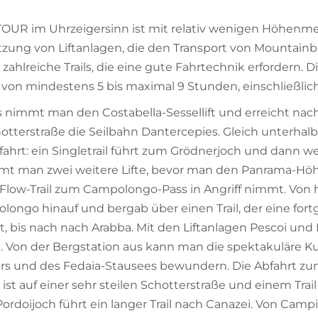
g
TOUR im Uhrzeigersinn ist mit relativ wenigen Höhenme
tzung von Liftanlagen, die den Transport von Mountainb
zahlreiche Trails, die eine gute Fahrtechnik erfordern. D
 von mindestens 5 bis maximal 9 Stunden, einschließlic
 nimmt man den Costabella-Sessellift und erreicht nach
hotterstraße die Seilbahn Dantercepies. Gleich unterhal
fahrt: ein Singletrail führt zum Grödnerjoch und dann we
mmt man zwei weitere Lifte, bevor man den Panrama-H
Flow-Trail zum Campolongo-Pass in Angriff nimmt. Von h
longo hinauf und bergab über einen Trail, der eine fort
t, bis nach nach Arabba. Mit den Liftanlagen Pescoi und
. Von der Bergstation aus kann man die spektakuläre Ku
rs und des Fedaia-Stausees bewundern. Die Abfahrt zu
ist auf einer sehr steilen Schotterstraße und einem Trai
ordoijoch führt ein langer Trail nach Canazei. Von Campi