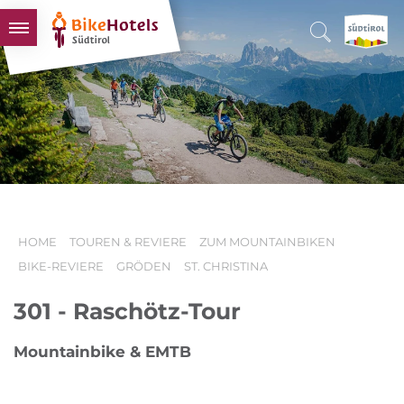
BIKEHOTELS
HOTELS & PAKETE
TOUREN & REVIERE
SÜDTIROL & WIR
SCHLUSSLICHTER
HOME
TOUREN & REVIERE
ZUM MOUNTAINBIKEN
BIKE-REVIERE
GRÖDEN
ST. CHRISTINA
301 - Raschötz-Tour
Mountainbike & EMTB