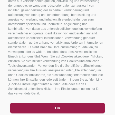
daten aus verschiedenen quellen, entwicklung und verbesserung
der angebote, verwendung reduzierter daten zur auswahl von
inhalten, gewährleistung der sicherheit, verhinderung und
aufdeckung von betrug und fehlerbehebung, bereitstellung und
anzeige von werbung und inhalten, ihre entscheidungen zum
datenschutz speichern und übermitteln, abgleichung und
kombination von daten aus unterschiedlichen quellen, verknüpfung
verschiedener endgeräte, identifikation von endgeräten anhand
automatisch übermittelter informationen, verwendung genauer
standortdaten, geräte anhand von aktiv angeforderten informationen
identifizieren. Es steht Ihnen frei, Ihre Zustimmung zu erteilen, zu
verweigern oder zu widerrufen, ohne dass dies zu wesentlichen
Einschränkungen führt. Wenn Sie auf „Cookies akzeptieren" klicken,
erklären Sie sich mit der Verwendung von Cookies und ähnlichen
Tools einverstanden. Verwenden Sie die Schaltfläche „Einstellungen
verwalten", um Ihre Auswahl anzupassen oder „Alle ablehnen", um
ohne Cookies fortzufahren, die nicht unbedingt erforderlich sind. Sie
können Ihre Einstellungen jederzeit ändern, indem Sie auf den Link
„Cookie-Einstellungen" unten auf der Seite oder auf das
Schildsymbol unten links klicken. Ihre Einstellungen gelten nur für
das verwendete Gerät.
GUTSCHEINE
FAQ - QUALITÄTSGARANTIE
OK
NEWSLETTER
SOCIAL WALL
WETTER