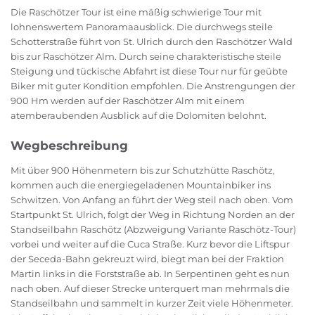
Die Raschötzer Tour ist eine mäßig schwierige Tour mit
lohnenswertem Panoramaausblick. Die durchwegs steile
Schotterstraße führt von St. Ulrich durch den Raschötzer Wald
bis zur Raschötzer Alm. Durch seine charakteristische steile
Steigung und tückische Abfahrt ist diese Tour nur für geübte
Biker mit guter Kondition empfohlen. Die Anstrengungen der
900 Hm werden auf der Raschötzer Alm mit einem
atemberaubenden Ausblick auf die Dolomiten belohnt.
Wegbeschreibung
Mit über 900 Höhenmetern bis zur Schutzhütte Raschötz,
kommen auch die energiegeladenen Mountainbiker ins
Schwitzen. Von Anfang an führt der Weg steil nach oben. Vom
Startpunkt St. Ulrich, folgt der Weg in Richtung Norden an der
Standseilbahn Raschötz (Abzweigung Variante Raschötz-Tour)
vorbei und weiter auf die Cuca Straße. Kurz bevor die Liftspur
der Seceda-Bahn gekreuzt wird, biegt man bei der Fraktion
Martin links in die Forststraße ab. In Serpentinen geht es nun
nach oben. Auf dieser Strecke unterquert man mehrmals die
Standseilbahn und sammelt in kurzer Zeit viele Höhenmeter.